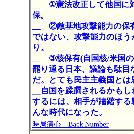
__ ①憲法改正して他国に
保。
__ ②敵基地攻撃能力の保有
ではない、攻撃能力のほう
り。
__ ③核保有(自国核/米国
罷り通る日本、議論も駄目
だ。とても民主主義国とは
__自国を蹂躙されるかも
するには、相手が躊躇する
んな時代になった。
時局痛心 Back Number