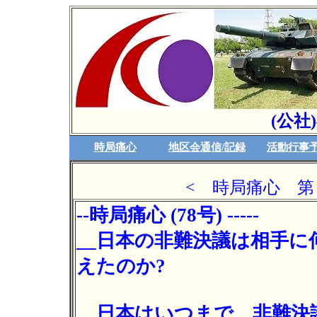
(公社
時局痛心
地区会通信/記録
活動行事
< 時局痛心 第 7
--時局痛心 (78号) -----
__日本の非難決議は相手に
えたのか?
__日本はいつまで、非難