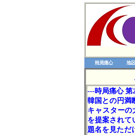
時局痛心
地区
---時局痛心 第21
韓国との円満断
キャスターの
を提案されて
題名を見ただ