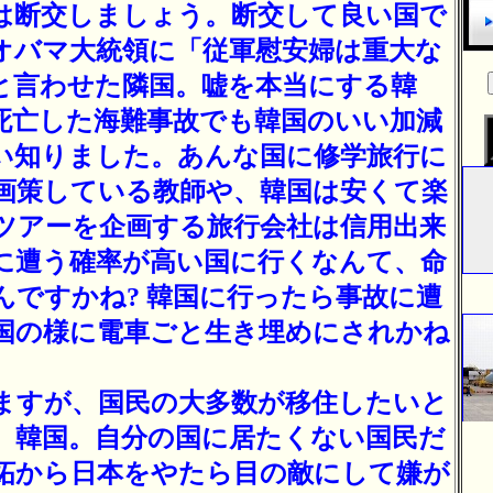
は断交しましょう。断交して良い国で
オバマ大統領に「従軍慰安婦は重大な
と言わせた隣国。嘘を本当にする韓
死亡した海難事故でも韓国のいい加減
い知りました。あんな国に修学旅行に
画策している教師や、韓国は安くて楽
ツアーを企画する旅行会社は信用出来
に遭う確率が高い国に行くなんて、命
んですかね? 韓国に行ったら事故に遭
国の様に電車ごと生き埋めにされかね
ますが、国民の大多数が移住したいと
、韓国。自分の国に居たくない国民だ
妬から日本をやたら目の敵にして嫌が