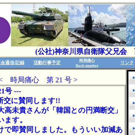
(公社)神奈川県自衛隊父兄会 西
時局痛心
会通信/記録
活動行事予定
リンク
Back number
< 時局痛心 第 21 号 >
号 ---
交に賛同します!!
大高未貴さんが「韓国との円満断交」
います。
けで即賛同しました。もういい加減あ