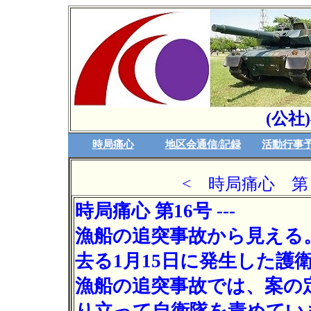
(公社
時局痛心
地区会通信/記録
活動行事
< 時局痛心 第 1
時局痛心 第16号 ---
漁船の追突事故から見える。
去る1月15日に発生した護
漁船の追突事故では、案の