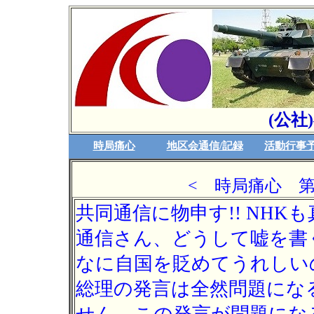
(公社
時局痛心
地区会通信/記録
活動行事
< 時局痛心 第 2
共同通信に物申す!! NHK
通信さん、どうして嘘を書く
なに自国を貶めてうれしい
総理の発言は全然問題にな