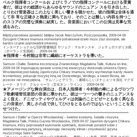
ベルク指揮者コンクールお よびミラノでの指揮コンクールにおける受賞
者だ。彼はその総譜からあらゆるサウンドのニュアン スを引き出した。
とりわけ管楽器はこの上なく美しい響きを聴かせた。彼の指揮は全体を通
して非 常な正確さと熱意に満ちており、そのことは難しい内容を持つこ
のスコアの完璧な演奏に結実し た。音楽面においてこの公演は見事な完
成をみた。
*******************************************************************************************************
Międzynarodowa opowieść biblijna Jacek Marczyński, Rzeczpospolita, 2009-04-06
Dyrygent Chikara Imamura momentami potraktował dzieło może zbyt dostojnie, ale
bardzo czujnie poprowadził orkiestrę.
インターナショナルな旧約聖書物語 ヤツェク・マルチンスキ、ジェチュポスポリタ紙
（ポーランド全国紙）、2009-04-06
★指揮者・今村能は非常に繊細にオーケストラを導いた。
*******************************************************************************************************
Samson i Dalila: Świetna inscenizacja Znanieckiego Magdalena Talik, Kultura on-line,
2009-04-06 Imponującej oprawie scenicznej towarzyszy doskonała orkiestra Opery
Wrocławskiej pod batutą Japończyka Chikary Imamura, który wychwytuje każdy niuans
brzmieniowy, pokazuje muzykę inną niż Donizettiego, Verdiego, a nawet Bizeta, ale
przecież nie mniej piękną. 「サムソンとデリラ」：素晴らしいズナニエツキ演出 マグダ
レーナ・タリク、クルトゥーラ（文化オン・ライン）、2009-04-06
★アメージングな舞台演出は、日本人指揮者・今村能の棒によるヴロツワ
フ歌劇場管弦楽団の音楽に導かれた。彼は一つ一つの響きのニュアンスを
よく捉え、ドニゼッティやヴェルディは勿論のことビゼーとも全く異なる
この音楽が、美しさの点で決してひけをとるものではないということを見
せつけた。
******************************************************************************************************“
Samson I Dalila” w Operze Wrocławskiej – świetne kostiumy, światła i muzyka
Magdalena Talik, Polska Gazeta Wrocławska, 2009-04-07 Japoński dyrygent Chikara
Imamura, który poprowadził wykonanie spektaklu, doskonale poradził sobie z
wielowymiarową partyturą, eksponując niezwykły klimat i zmysłowość języka
muzycznego Saint-Saënsa.