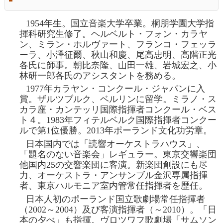
1954
年生。国立音楽大学卒業。桐朋学園大学指
揮科研究生修了。ヘルベルト・フォン・カラヤ
ン、ミラン・ホルヴァート、フランコ・フェッラ
ーラ、小澤征爾、秋山和慶、尾高忠明、高階正光
各氏に師事。朝比奈隆、山田一雄、岩城宏之、小
林研一郎各氏のアシスタントを務める。
1977
年カラヤン・コンクール・ジャパンに入
賞。ザルツブルク、ベルリンに留学。ミラノ・ス
カラ座・カンテッリ国際指揮者コンクール・ベス
ト４。
1983
年フィテルベルク国際指揮者コンクー
ルで第
1
位優勝。20
13
年ポーランド文化功労章。
日本国内では「読響オーケストラハウス」、
「題名のない音楽会」レギュラー。東京交響楽団
他国内
25
の交響楽団に客演。新楽団創設にも尽
力、オーケストラ・アンサンブル金沢専属指揮
者、東京ハルモニア室内管常任指揮者を歴任。
日本人初のポーランド国立歌劇場常任指揮者
（20
02
～20
04
）及び客演指揮者（～20
10
）。「日
本の夕べ」も指揮。ヴロツワフ歌劇場「サムソン