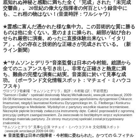
底知れぬ神秘と感動に満ちた全く「完成」された「未完成
交響曲」。
20
世紀の偉大な指揮者の何百という録音中に
も、これ程の物はない！
(
音楽時評：ワルシャワ）
★
霊感に富んだ憑かれた様な集中力。この芸術的な質に勝る
ものは他に全くない。意のままに操られ、細部が結び合わ
せられ厳密に演奏。めったに直接体験出来ない「イタリ
ア」。心の存在と技術的な正確さが完成されている。（新
ライン新聞）
★”サムソンとデリラ”音楽監督は日本の今村能。
総譜から
全てのニュアンスを引き出し、非常な正確さと熱意に満
ち、難曲の完璧な演奏に結実。音楽面に於いて見事な成
功。（ポーランド文化情報スポット：マチェイ・ミハウコ
フスキ）
ヴロツワフ歌劇場「サムソンとデリラ」批評：今村能 (訳：平岩理恵)
"Samson i Dalila" - spektakl doskonały Maciej Michałkowski, www.pik.wroclaw.pl, 2009-
04-08 Kierownictwo muzyczne zostało powierzone japońskiemu dyrygentowi Chikarze
Imamurowi, niegdyś laureatowi Konkursu Dyrygenckiego im. G. Fitelberga i Konkursu
Dyrygenckiego w Mediolanie. Wydobył on z partytury wszelkie niuanse brzmieniowe.
Niezwykle pięknie brzmiały zwłaszcza instrumenty dęte. Całość poprowadził z ogromną
precyzją i pełnym zaangażowaniem. Za owocowało to bezbłędnym wręcz wykonaniem
trudnego materiału partytury. Ze strony muzycznej spektakl został przygotowany
znakomicie.
“サムソンとデリラ” 見事な公演 マチェイ・ミハウコフスキ 文化情報スポット
（www.pik.wroclaw.pl 2009-04-08）
★ 音楽監督は日本の指揮者・今村能に委ねられた。かつての G.フィテル