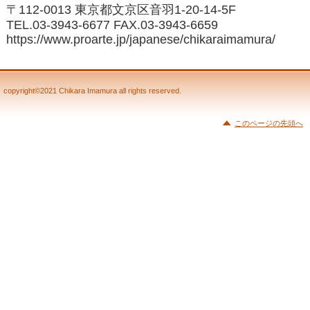
〒112-0013 東京都文京区音羽1-20-14-5F
TEL.03-3943-6677 FAX.03-3943-6659
https://www.proarte.jp/japanese/chikaraimamura/
copyright©2021 Chikara Imamura all rights reserved.
このページの先頭へ