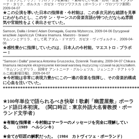
「サムソンとデリラ」（ヴロツワフ歌劇場）－素晴らしい衣裳・照明・音楽 マグダレ
ーナ・タリク、ポルスカ・ガゼタ・ヴロツワフスカ（ポーランド・ヴロツワフ新聞）
2009-04-07
★この公演を導いた日本の指揮者・今村能は、この多次元的な総譜を見事
にわがものとし、このサ ン・サーンスの音楽言語が持つただならぬ雰囲
気や官能性をよく表出させていた。
********************************************************************************************************
Samson, Dalila i śmierć Adam Domagała, Gazeta Wyborcza, 2009-04-06 Dyrygował
wrażliwie Japończyk Chikara Imamura. Maestro - brawo!
サムソンとデリラ、そして死 アダム・ドマガワ、ガゼタ・ヴィヴォルチャ、2009-04-
06
★感性豊かに指揮していたのは、日本人の今村能。マエストロ - ブラボ
ー！
*******************************************************************************************************
"Samson i Dalila" powraca Antonina Gruszecka, Dziennik Teatralny, 2009-04-07 Chikara
Imamura niezwykle ekspresywnie kierował warstwą muzyczną i czuwał na jej kształtem.
「サムソンとデリラ」 回帰す アントニーナ・グルシェツカ、ジェンニク・テアトゥラ
ルニ紙(劇場日報)、2009-04-07
★今村能は非常に表現力豊かにこの一連の音楽を指揮し、その音楽的構成
に心血を注いでいた。
******************************************************
★100
年単位で語られるべき快挙！歌劇「幽霊屋敷」ポーラ
ンド語日本初演。
（関口時正：東京外語大名誉教授・ポー
ランド文学者）
★有能な指揮者・今村能はマーラーのメッセージを完全に理解してい
る。 （1989 ヘルシンキ）
★全てが巨匠の解釈だった。（1984 カトヴィツェ・ポーランド）