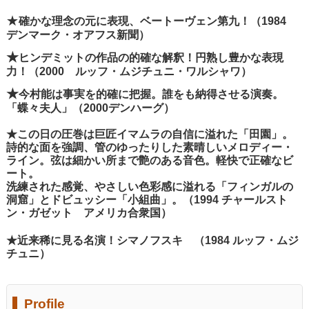
★
確かな理念の元に表現、ベートーヴェン第九！（1984
デンマーク・オアフス新聞）
★
ヒンデミットの作品の的確な解釈！円熟し豊かな表現
力！（2000 ルッフ・ムジチュニ・ワルシャワ）
★
今村能は事実を的確に把握。誰をも納得させる演奏。
「蝶々夫人」（2000デンハーグ）
★この日の圧巻は巨匠イマムラの自信に溢れた「田園」。
詩的な面を強調、管のゆったりした素晴しいメロディー・
ライン。弦は細かい所まで艶のある音色。軽快で正確なビ
ート。
洗練された感覚、やさしい色彩感に溢れる「フィンガルの
洞窟」とドビュッシー「小組曲」。（1994 チャールスト
ン・ガゼット アメリカ合衆国）
★近来稀に見る名演！シマノフスキ （1984 ルッフ・ムジ
チュニ）
Profile