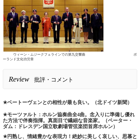
ウィーン・ムジークフェラインでの第九交響曲 ポ
ーランド文化功労章
Review
批評・コメント
★
ベートーヴェンとの相性が最も良い。（北ドイツ新聞）
★
モーツァルト：ホルン協奏曲全4曲。念入りに準備し優れ
た方法で伴奏指揮。真面目で繊細な音楽家。（ペーター・
ダム：ドレスデン国立歌劇場管弦楽団首席ホルン）
★
円熟し、情緒豊かな表現力！絶妙に美しく哀しい、思慕と