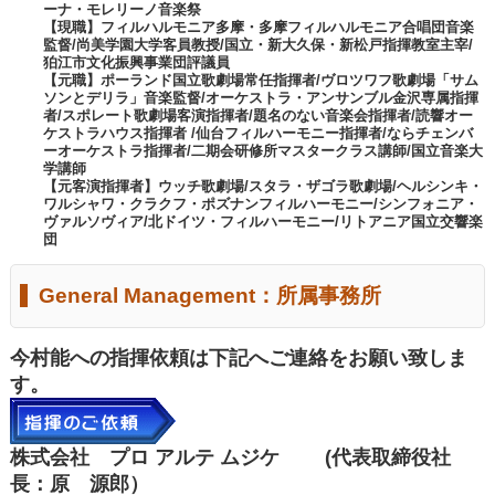
ーナ・モレリーノ音楽祭
【現職】フィルハルモニア多摩・多摩フィルハルモニア合唱団音楽
監督/尚美学園大学客員教授/国立・新大久保・新松戸指揮教室主宰/
狛江市文化振興事業団評議員
【元職】ポーランド国立歌劇場常任指揮者/ヴロツワフ歌劇場「サム
ソンとデリラ」音楽監督/オーケストラ・アンサンブル金沢専属指揮
者/スポレート歌劇場客演指揮者/題名のない音楽会指揮者/読響オー
ケストラハウス指揮者 /仙台フィルハーモニー指揮者/ならチェンバ
ーオーケストラ指揮者/二期会研修所マスタークラス講師/国立音楽大
学講師
【元客演指揮者】ウッチ歌劇場/スタラ・ザゴラ歌劇場/ヘルシンキ・
ワルシャワ・クラクフ・ポズナンフィルハーモニー/シンフォニア・
ヴァルソヴィア/北ドイツ・フィルハーモニー/リトアニア国立交響楽
団
General Management：所属事務所
今村能への指揮依頼は下記へご連絡をお願い致しま
す。
株式会社 プロ アルテ ムジケ (代表取締役社
長：原 源郎）