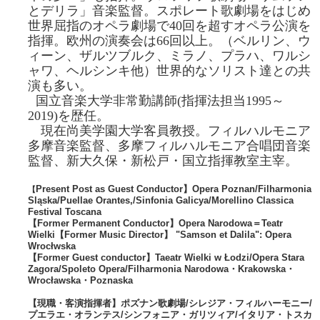
とデリラ」音楽監督。スポレート歌劇場をはじめ
世界屈指のオペラ劇場で
40
回を超すオペラ公演を
指揮。欧州の演奏会は
66
回以上。（ベルリン、ウ
ィーン、ザルツブルク、ミラノ、プラハ、ワルシ
ャワ、ヘルシンキ他）世界的なソリスト達との共
演も多い。
国立音楽大学非常勤講師(指揮法担当1995～
2019)を歴任。
現在尚美学園大学客員教授。フィルハルモニア
多摩音楽監督、多摩フィルハルモニア合唱団音楽
監督、新大久保・新松戸・国立指揮教室主宰。
Present Post as Guest Conductor】Opera Poznan/Filharmonia
【
Sląska/Puellae Orantes,/Sinfonia Galicya/Morellino Classica
Festival Toscana
【Former Permanent Conductor】Opera Narodowa＝Teatr
Wielki【Former Music Director】 "Samson et Dalila": Opera
Wrocłwska
【Former Guest conductor】Taeatr Wielki w Łodzi/Opera Stara
Zagora/Spoleto Opera/Filharmonia Narodowa・Krakowska・
Wrocławska・Poznaska
【現職・客演指揮者】ポズナン歌劇場/シレジア・フィルハーモニー/
プエラエ・オランテス/シンフォニア・ガリツィア/イタリア・トスカ