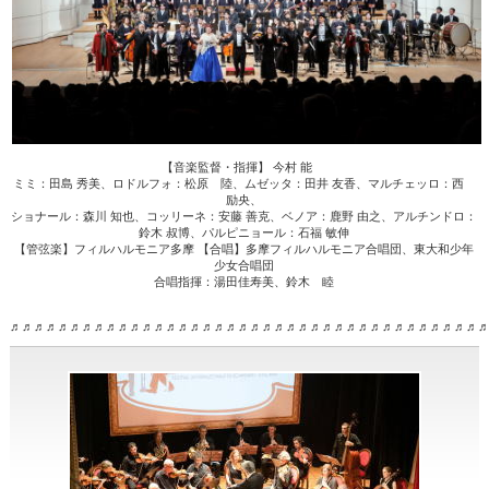
【音楽監督・指揮】 今村 能
ミミ：田島 秀美、ロドルフォ：松原 陸、ムゼッタ：田井 友香、マルチェッロ：西
励央、
ショナール：森川 知也、コッリーネ：安藤 善克、ベノア：鹿野 由之、アルチンドロ：
鈴木 叔博、パルピニョール：石福 敏伸
【管弦楽】フィルハルモニア多摩 【合唱】多摩フィルハルモニア合唱団、東大和少年
少女合唱団
合唱指揮：湯田佳寿美、鈴木 睦
♬♬♬♬♬♬♬♬♬♬♬♬♬♬♬♬♬♬♬♬♬♬♬♬♬♬♬♬♬♬♬♬♬♬♬♬♬♬♬