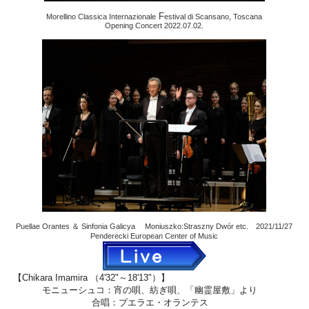
F
Morellino Classica Internazionale
estival di Scansano, Toscana
Opening Concert 2022.07.02.
Puellae Orantes ＆ Sinfonia Galicya Moniuszko:Straszny Dwór etc. 2021/11/27
Penderecki European Center of Music
【Chikara Imamira （4'32"～18'13"）】
モニューシュコ：宵の唄、紡ぎ唄、「幽霊屋敷」より
合唱：プエラエ・オランテス