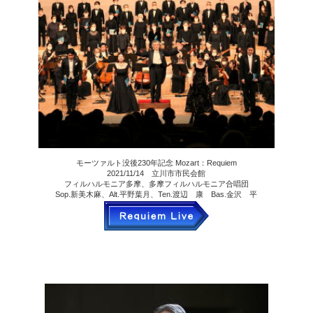
モーツァルト没後230年記念 Mozart：Requiem
2021/11/14 立川市市民会館
フィルハルモニア多摩、多摩フィルハルモニア合唱団
Sop.新美木麻、Alt.平野葉月、Ten.渡辺 康 Bas.金沢 平