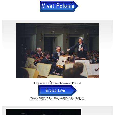
Filharmonia Śląska, Katowice, Poland
Eroica 5時間:29分:19秒~6時間:21分:20秒位