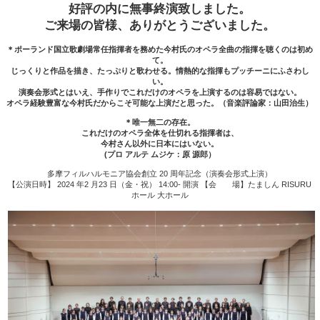
好評の内に無事終演致しました。
ご来場の皆様、ありがとうございました。
＊ポーランド国立歌劇場常任指揮者を務めた今村氏のオペラ全曲の指揮を聴くのは初め
て。
じっくりと作品を描き、たっぷりと歌わせる。情熱的な指揮もプッチーニにふさわし
い。
演奏会形式とはいえ、手作りでこれだけのオペラを上演するのは容易ではない。
オペラ経験豊富な今村氏だからこそ可能な上演だと思った。（音楽評論家：山田治生）
＊唯一無二の存在。
これだけのオペラ全体を仕切れる指揮者は、
今村さん以外に日本にはいない。
(プロ アルテ ムジケ：原 源郎）
多摩フィルハルモニア協会創立 20 周年記念（演奏会形式上演）
【公演日時】 2024 年2 月23 日（金・祝） 14:00- 開演 【会 場】たましん RISURU
ホール 大ホール