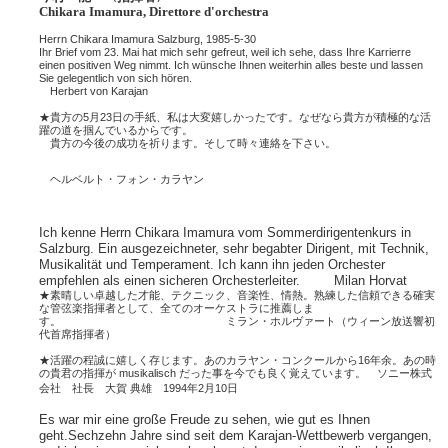
Chikara Imamura, Direttore d'orchestra
Herrn Chikara Imamura Salzburg, 1985-5-30
Ihr Brief vom 23. Mai hat mich sehr gefreut, weil ich sehe, dass Ihre Karrierre
einen positiven Weg nimmt. Ich wünsche Ihnen weiterhin alles beste und lassen
Sie gelegentlich von sich hören.
Herbert von Karajan
★貴方の5月23日の手紙、私は大変嬉しかったです。なぜなら貴方が積極的な活
躍の道を掴んでいるからです。
貴方の今後の成功を祈ります。そして時々連絡を下さい。
ヘルベルト・フォン・カラヤン
Ich kenne Herrn Chikara Imamura vom Sommerdirigentenkurs in
Salzburg. Ein ausgezeichneter, sehr begabter Dirigent, mit Technik,
Musikalität und Temperament. Ich kann ihn jeden Orchester
empfehlen als einen sicheren Orchesterleiter. Milan Horvat
★素晴しい卓越した才能、テクニック、音楽性、情熱。熟練した信頼できる確実
な管弦楽指揮者として、全てのオーケストラに推薦しま
す。 ミラン・ホルヴァート（ウィーン放送響初
代首席指揮者）
★活躍の程誠に嬉しく存じます。あのカラヤン・コンクールから16年余。あの時
の貴君の指揮が musikalisch だった事を今でも良く覚えています。 ソニー株式
会社 社長 大賀 典雄 1994年2月10日
Es war mir eine große Freude zu sehen, wie gut es Ihnen
geht.Sechzehn Jahre sind seit dem Karajan-Wettbewerb vergangen,