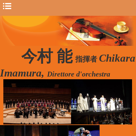
今村 能
Chikara
指揮者
Imamura,
Direttore d'orchestra