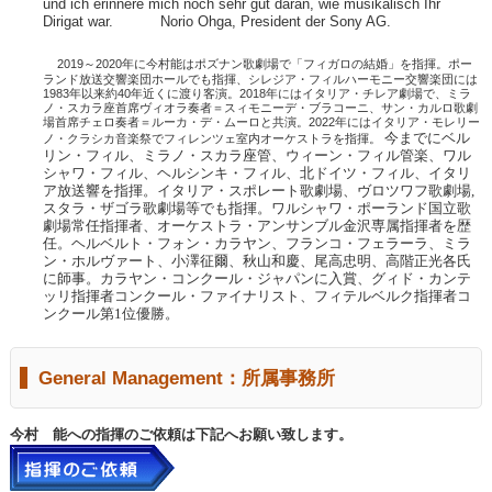
und ich erinnere mich noch sehr gut daran, wie musikalisch Ihr
Dirigat war. Norio Ohga, President der Sony AG.
2019～2020年に今村能はポズナン歌劇場で「フィガロの結婚」を指揮。ポー
ランド放送交響楽団ホールでも指揮、シレジア・フィルハーモニー交響楽団には
1983年以来約40年近くに渡り客演。2018年にはイタリア・チレア劇場で、ミラ
ノ・スカラ座首席ヴィオラ奏者＝スィモニーデ・ブラコーニ、サン・カルロ歌劇
場首席チェロ奏者＝ルーカ・デ・ムーロと共演。
2022年にはイタリア・モレリー
今までにベル
ノ・クラシカ音楽祭でフィレンツェ室内オーケストラを指揮。
リン・フィル、ミラノ・スカラ座管、ウィーン・フィル管楽、ワル
シャワ・フィル、ヘルシンキ・フィル、北ドイツ・フィル、イタリ
ア放送響を指揮。イタリア・スポレート歌劇場、ヴロツワフ歌劇場,
スタラ・ザゴラ歌劇場等でも指揮。ワルシャワ・ポーランド国立歌
劇場常任指揮者、オーケストラ・アンサンブル金沢専属指揮者を歴
任。ヘルベルト・フォン・カラヤン、フランコ・フェラーラ、ミラ
ン・ホルヴァート、小澤征爾、秋山和慶、尾高忠明、高階正光各氏
に師事。カラヤン・コンクール・ジャパンに入賞、グィド・カンテ
ッリ指揮者コンクール・ファイナリスト、フィテルベルク指揮者コ
ンクール第1位優勝。
General Management：所属事務所
今村 能への指揮のご依頼は下記へお願い致します。