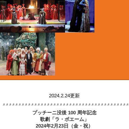
2024.2.24更新
♬♬♬♬♬♬♬♬♬♬♬♬♬♬♬♬♬♬♬♬♬♬♬♬♬♬♬♬♬♬♬♬♬♬♬♬♬♬♬
プッチーニ没後 100 周年記念
歌劇「ラ・ボエーム」
2024年2月23日（金・祝）