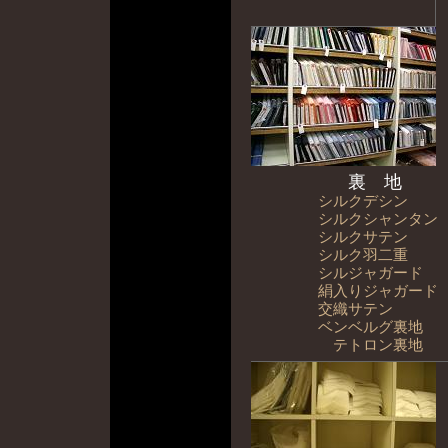
裏 地
シルクデシン
シルクシャンタン
シルクサテン
シルク羽二重
シルジャガード
絹入りジャガード
交織サテン
ベンベルグ裏地
テトロン裏地