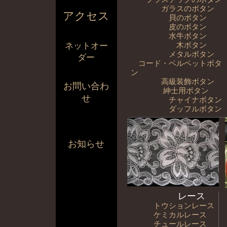
ガラスのボタン
アクセス
貝のボタン
皮のボタン
水牛ボタン
木ボタン
ネットオー
メタルボタン
ダー
コード・ベルベットボタ
ン
高級装飾ボタン
お問い合わ
紳士用ボタン
せ
チャイナボタン
ダッフルボタン
お知らせ
レース
トウションレース
ケミカルレース
チュールレース