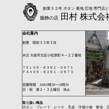
創業５２年
ボタン
裏地
芯地
専門店と
田村
株式会
服飾の店
会社案内
創業 昭和３３年３月
本店
大阪市北区小松原町４－２２番地
ＴＥＬ０６－６３６１－０９７１
ＦＡＸ０６－６３６１－０９７３
営業時間
AM10
時
30
～
18
時
30
日・祝 第２・３土曜日 休
み
取り扱い商品
ボタン ブレード レース 毛皮 洋裁小物 裏地 