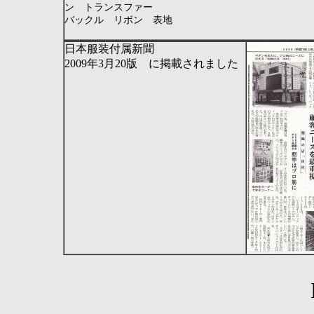
ン トランスファー
バックル リボン 表地
日本服装付属新聞
2009
年
3
月
20
版 に掲載されました