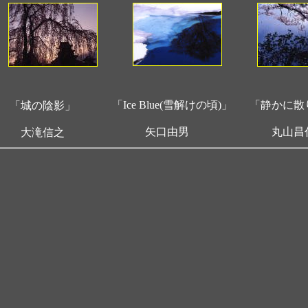
「Ice Blue(雪解けの頃)」
「静かに散
「城の陰影」
矢口由男
丸山昌
大滝信之