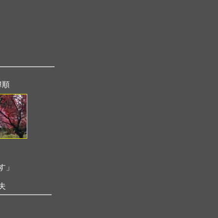
簿順
す」
夫