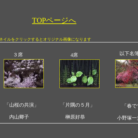
TOPページへ
ネイルをクリックするとオリジナル画像になります
以下名
３席
4席
「山桜の共演」
「片隅の５月」
「春で
内山卿子
榊原好恭
小野塚一