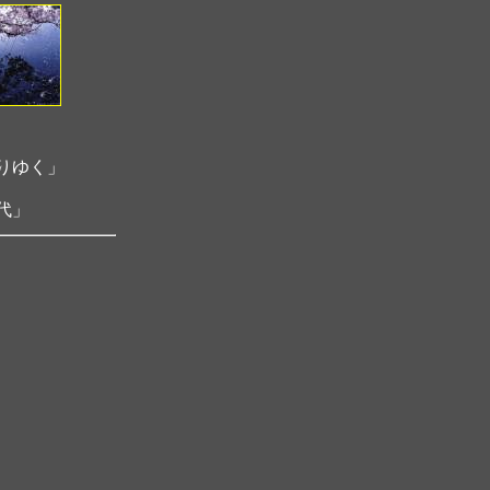
りゆく」
代」