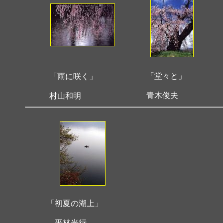
「堂々と」
「雨に咲く」
青木俊夫
村山和明
「初夏の湖上」
平林光行