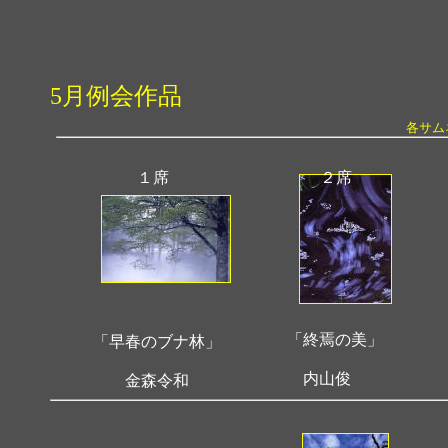
5月例会作品
各サム
１席
２席
「終焉の美」
「早春のブナ林」
内山俊
金森令和