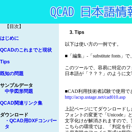
3. Tips
以下は使い方の一例です。
■「編集」-「substitute f
このツールで、容易に特定のフ
日本語が「？？？」のように文字
■CAD利用技術者試験で使用
http://acsp.ustage.net/cad010.asp
上記ページにてダウンロードし
フォントの変更で「Unicod
文字化けが解消されますので、
こちらの環境では、「判定を行