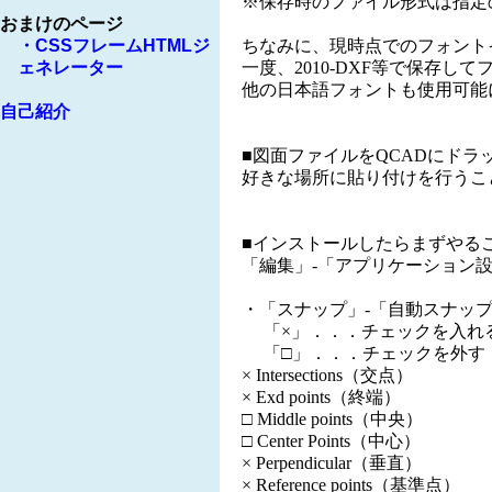
※保存時のファイル形式は指定
ちなみに、現時点でのフォント
一度、2010-DXF等で保存し
他の日本語フォントも使用可能
■図面ファイルをQCADにド
好きな場所に貼り付けを行うこ
■インストールしたらまずやる
「編集」‐「アプリケーション
・「スナップ」‐「自動スナッ
「×」．．．チェックを入れ
「□」．．．チェックを外す
× Intersections（交点）
× Exd points（終端）
□ Middle points（中央）
□ Center Points（中心）
× Perpendicular（垂直）
× Reference points（基準点）