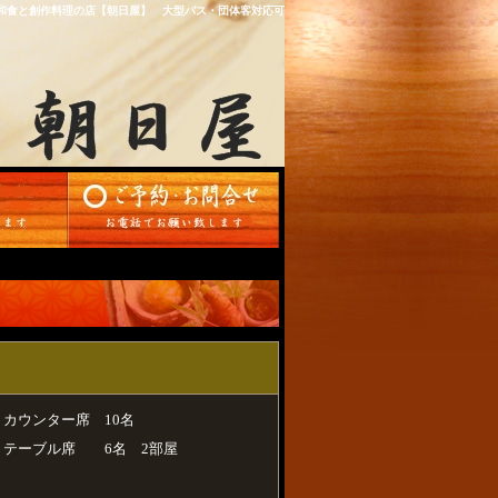
和食と創作料理の店【朝日屋】 大型バス・団体客対応可
カウンター席 10名
テーブル席 6名 2部屋