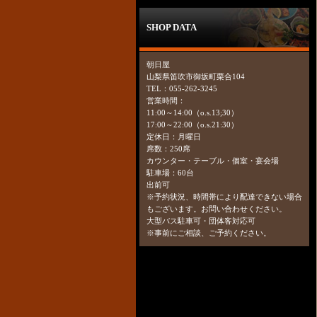
SHOP DATA
朝日屋
山梨県笛吹市御坂町栗合104
TEL：055-262-3245
営業時間：
11:00～14:00（o.s.13;30）
17:00～22:00（o.s.21:30）
定休日：月曜日
席数：250席
カウンター・テーブル・個室・宴会場
駐車場：60台
出前可
※予約状況、時間帯により配達できない場合
もございます。お問い合わせください。
大型バス駐車可・団体客対応可
※事前にご相談、ご予約ください。