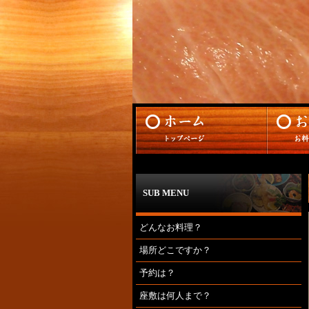
SUB MENU
どんなお料理？
場所どこですか？
予約は？
座敷は何人まで？