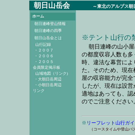
朝日山岳会
～東北のアルプス朝日連
ホーム
朝日連峰登山情報
朝日連峰の四季
※テント山行の
朝日山岳会とは
山行記録
朝日連峰の山小屋
・２００７
の都度収容人数も多
・２００６
時、違法な幕営によ
・２００５
会員限定掲示板
た。そのため、現在
山域地図（リンク)
屋の収容能力が完全
・大朝日岳周辺
したが、現在は設営
・小朝日岳周辺
リンク
適地はあっても、認
のでご注意ください
※
リーフレット山行ガイ
（コースタイムや登山バス