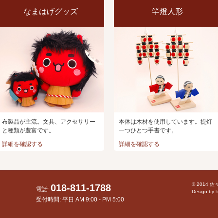
なまはげグッズ
竿燈人形
布製品が主流。文具、アクセサリー
本体は木材を使用しています。提灯
と種類が豊富です。
一つひとつ手書です。
詳細を確認する
詳細を確認する
© 2014 
018-811-1788
電話:
Design by
h
受付時間: 平日 AM 9:00 - PM 5:00