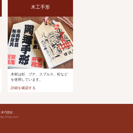
木工手形
木材は杉、ブナ、スプルス、松など
を使用しています。
詳細を確認する
佐々木巧芸社
ttp://f-tpl.com