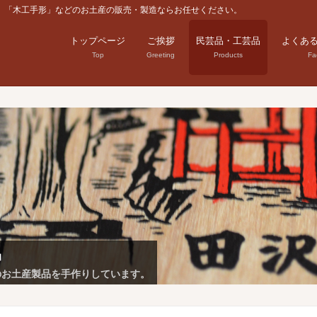
」「木工手形」などのお土産の販売・製造ならお任せください。
トップページ
ご挨拶
民芸品・工芸品
よくあ
Top
Greeting
Products
Fa
品
のお土産製品を手作りしています。