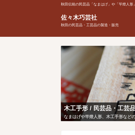
秋田伝統の民芸品「なまはげ」や「竿燈人形
佐々木巧芸社
秋田の民芸品・工芸品の製造・販売
木工手形 / 民芸品・工芸
なまはげや竿燈人形、木工手形など