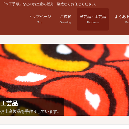
」「木工手形」などのお土産の販売・製造ならお任せください。
トップページ
ご挨拶
民芸品・工芸品
よくあ
Top
Greeting
Products
Fa
・工芸品
のお土産製品を手作りしています。