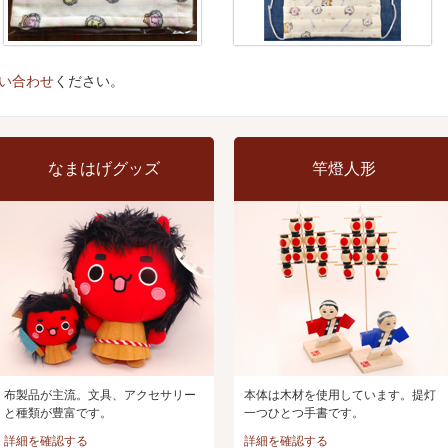
い合わせ
ください。
なまはげグッズ
竿燈人形
布製品が主流。文具、アクセサリー
本体は木材を使用しています。提灯
と種類が豊富です。
一つひとつ手書です。
詳細を確認する
詳細を確認する