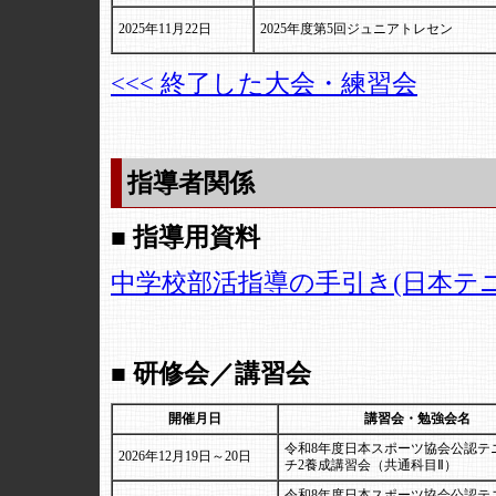
2025年11月22日
2025年度第5回ジュニアトレセン
<<< 終了した大会・練習会
指導者関係
■ 指導用資料
中学校部活指導の手引き(日本テニ
■ 研修会／講習会
開催月日
講習会・勉強会名
令和8年度日本スポーツ協会公認テ
2026年12月19日～20日
チ2養成講習会（共通科目Ⅱ）
令和8年度日本スポーツ協会公認テ