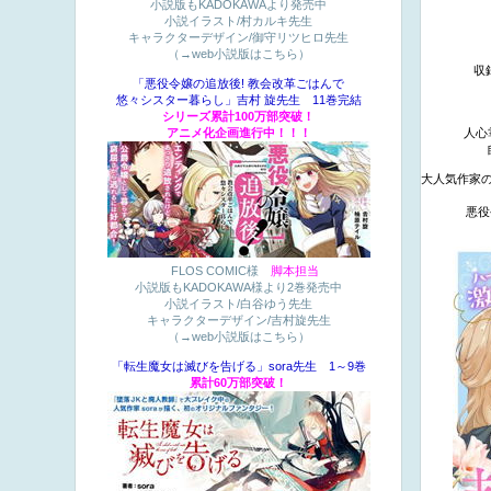
小説版もKADOKAWAより発売中
小説イラスト/村カルキ先生
キャラクターデザイン/御守リツヒロ先生
（→web小説版はこちら）
収
「悪役令嬢の追放後! 教会改革ごはんで
悠々シスター暮らし」吉村 旋先生 11巻完結
シリーズ累計100万部突破！
アニメ化企画進行中！！！
人心
大人気作家
悪役
FLOS COMIC様
脚本担当
小説版もKADOKAWA様より2巻発売中
小説イラスト/白谷ゆう先生
キャラクターデザイン/吉村旋先生
（→web小説版はこちら）
「転生魔女は滅びを告げる」sora先生 1～9巻
累計60万部突破！