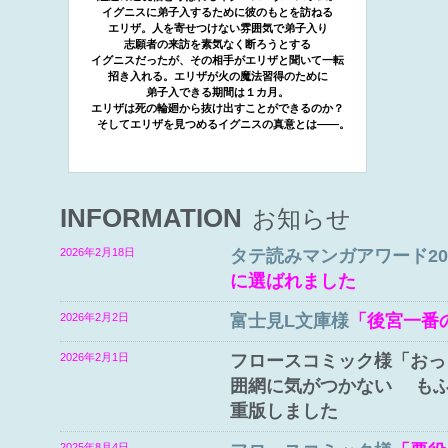
イグニスに弟子入するために彼のもとを訪ねる
エリザ。人を寄せつけない雰囲気で弟子入り
志願者の来訪を素気なく断ろうとする
イグニスだったが、その相手がエリザと聞いて一転
招き入れる。エリザが火の魔法習得のために
弟子入できる期間は１カ月。
エリザは死の輪廻から抜け出すことができるのか？
そしてエリザを見つめるイグニスの真意とは――。
INFORMATION
お知らせ
2026年2月18日
タテ読みマンガアワード20
に選ばれました
2026年2月2日
富士見L文庫様
「後宮一番
2026年2月1日
フロースコミック様「おっ
囲網に気がつかない も
重版しました
2025年8月4日