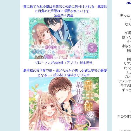
2
「森に捨てられ令嬢は無慈悲な公爵に餌付けされる 庇護欲
に目覚めた旦那様に溺愛されています」
宝生奈々先生
「断った
な
伯
救う
す
家族
舞
舞
4/11～マンガpark様（アプリ）脚本担当
リア
だっ
「覇王様の異世界花嫁～虐げられた心癒し令嬢は皇帝の最愛
し
となる～」読み切り 森猫まりり先生
プレ
アデル
年下の
ずっ
※この作品