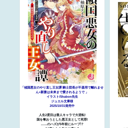
「傾国悪女のやり直し王女譚 騎士団長が不器用で離れませ
ん+新妻は未来まで愛されるようで 」
イラスト/Shabon先生
ジュエル文庫様
2025/10/31発売中
人生2度目は善人キャラで大逆転!
国を奪おうとした悪王女として死罪!
……のハズが5年前にループ!?