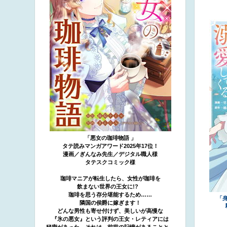
「悪女の珈琲物語 」
タテ読みマンガアワード2025年17位！
漫画／ぎんなみ先生／デジタル職人様
タテスクコミック様
珈琲マニアが転生したら、女性が珈琲を
飲まない世界の王女に!?
珈琲を思う存分堪能するため……
「
隣国の侯爵に嫁ぎます！
どんな男性も寄せ付けず、美しいが高慢な
『氷の悪女』という評判の王女・レティアには