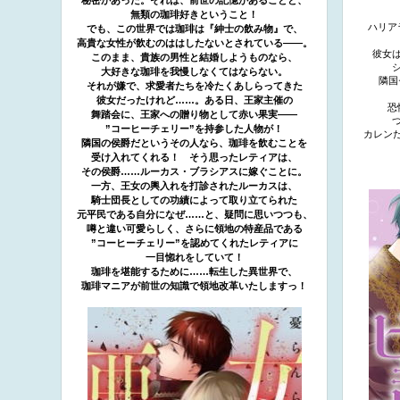
秘密があった。それは、前世の記憶があることと、
無類の珈琲好きということ！
ハリア
でも、この世界では珈琲は『紳士の飲み物』で、
高貴な女性が飲むのははしたないとされている――。
彼女
このまま、貴族の男性と結婚しようものなら、
大好きな珈琲を我慢しなくてはならない。
隣国
それが嫌で、求愛者たちを冷たくあしらってきた
彼女だったけれど……。ある日、王家主催の
恐
舞踏会に、王家への贈り物として赤い果実――
”コーヒーチェリー”を持参した人物が！
カレン
隣国の侯爵だというその人なら、珈琲を飲むことを
受け入れてくれる！ そう思ったレティアは、
その侯爵……ルーカス・ブラシアスに嫁ぐことに。
一方、王女の輿入れを打診されたルーカスは、
騎士団長としての功績によって取り立てられた
元平民である自分になぜ……と、疑問に思いつつも、
噂と違い可愛らしく、さらに領地の特産品である
”コーヒーチェリー”を認めてくれたレティアに
一目惚れをしていて！
珈琲を堪能するために……転生した異世界で、
珈琲マニアが前世の知識で領地改革いたしますっ！