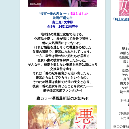
「後宮一番の悪女 一 」
5版しました
装画/三廼先生
「騎士団総
富士見L文庫様
全3巻 24/7/12発売中
地味顔の琳麗は化粧で化ける。
化粧品を愛し、愛が高じて自分で開発し
都の人気商品にまでなった。
けれど婚期を逃しそうな琳麗を心配した
望ま
父親の策略で、後宮に入れられてしまう。
冷酷
一方、皇帝は我の強い妃たちが居座る
治癒魔
金食い虫の後宮を解体したかった。
魔
そんな中、寵愛を欲しない琳麗を皇帝は気に入り
交換条件を出す。
従僕
それは「他の妃を後宮から追い出したら、
その
後宮から出してやろう」というもの。
身
そのため琳麗は化粧で絶世の美女となり、
魔力
後宮一番の悪女を演じることを決めた――
なが
痛快後宮恋愛ファンタジー!
騎士
縦カラー漫画最新話のお知らせ
本当
【不愛
ふた
※この作品は