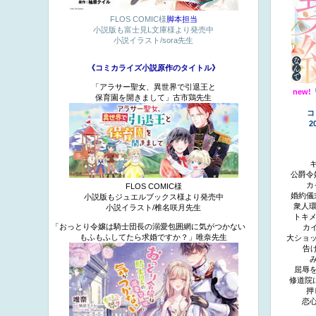
FLOS COMIC様
脚本担当
小説版も富士見L文庫様より発売中
小説イラスト/sora先生
《コミカライズ小説原作のタイトル》
「アラサー聖女、異世界で引退王と
new!
保育園を開きまして」古市鶏先生
コ
2
公爵令
カ
FLOS COMIC様
婚約儀
小説版もジュエルブックス様より発売中
衆人環
小説イラスト/椎名咲月先生
トキメ
「おっとり令嬢は騎士団長の溺愛包囲網に気がつかない
カ
もふもふしてたら求婚ですか？」唯奈先生
大ショ
告
屈辱
修道院
押
恋