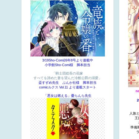
3/19Sho-Comi26年8号より連載中
小学館Sho-Comi様 脚本担当
「騎士団総長の花嫁
すべてを諦めた妻を望んだ冷酷公爵の溺愛」
盃すずめ先生 ぶんか社様 脚本担当
comicルクス Vol.11 より連載スタート
n
「悪女は燃える」憂らんら先生
人族
王
準備