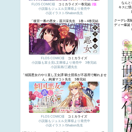
なんと
FLOS COMIC様
コミカライズ一巻完結
2版
キスに慣
小説版もジュエル文庫様より発売中
小説イラスト/Shabon先生
クーデレ黒
「後宮一番の悪女」苗川采先生 1巻～4巻完結
ディー爆誕！
FLOS COMIC様
コミカライズ
小説版も富士見L文庫様より発売中 3巻完結
小説装画/三廼先生
「傾国悪女のやり直し王女譚 騎士団長が不器用で離れませ
ん」絢瀬マコト先生 3巻完結
FLOS COMIC様
コミカライズ
小説版もジュエル文庫様より発売中
小説イラスト/Shabon先生