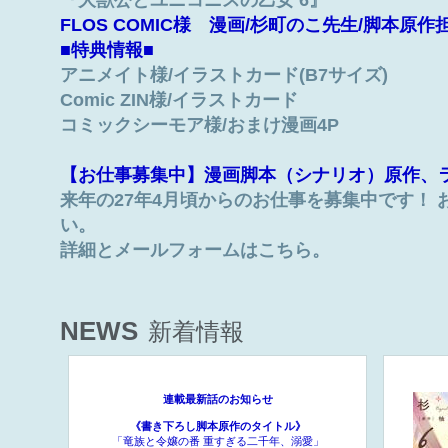
『大獣公とユニコニスの乙女 6』
FLOS COMIC様 漫画/杉町のこ先生/脚本原作
■特典情報■
アニメイト様/イラストカード(B7サイズ)
Comic ZIN様/イラストカード
コミックシーモア様/おまけ漫画4P
【お仕事募集中】漫画脚本（シナリオ）原作、ラ
来年の27年4月頃からのお仕事を募集中です！
い。
詳細とメールフォームはこちら。
NEWS
新着情報
連載最新話のお知らせ
《書き下ろし脚本原作のタイトル》
「竜族と令嬢の番 重すぎる二千年、溺愛」