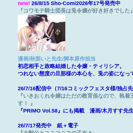
new!
26/8/15 Sho-Comi2026年17号発売中
『コワモテ騎士団長は兎令嬢が好き好きでした
漫画/秋梨いと先生/脚本原作担当
初恋相手と政略結婚した令嬢・ティリシア。
つれない態度の旦那様の本心を、兎の姿になっ
26/7/16配信中（7/16コミックフェスタ様/独
『いきおくれ令嬢はただの教育係なので、執着
す！ 』
『PRIMO Vol.58』にも掲載 漫画/木月すす
26/7/17発売中 紙＋電子