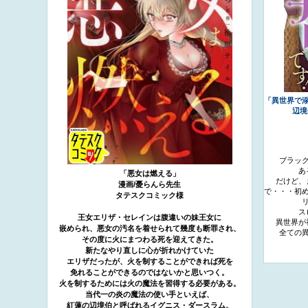
「異世界で
辺境
ブラッ
あ
「悪女は燃える」
だけど、
漫画/憂らんら先生
で・・・初
タテスクコミック様
ス
王女エリザ・セレインは腹違いの妹王女に
異世界が
嵌められ、悪女の汚名を着せられて幾度も断罪され、
全ての
その度に火にまつわる死を迎えてきた。
新たなやり直しに心が折れかけていた
エリザだったが、火を制することができれば死を
免れることができるのではないかと思いつく。
火を制するためには火の魔法を習得する必要がある。
当代一の炎の魔法の使い手といえば、
紅蓮の辺境伯と呼ばれるイグニス・ダースラム。