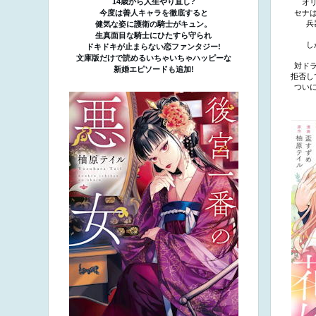
14歳から人生やり直し?
オ
今度は善人キャラを徹底すると
セナ
兵
健気な姿に護衛の騎士がキュン。
生真面目な騎士にひたすら守られ
し
ドキドキが止まらない恋ファンタジー!
文庫版だけで読めるいちゃいちゃハッピーな
対ド
新婚エピソードも追加!
拒否し
つい