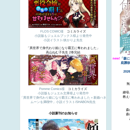
FLOS COMIC様
コミカライズ
小説版もジュエルブックス様より発売中
小説イラスト/炎かりよ先生
「異世界で身代わり姫になり覇王に奪われました」
高山ねむ子先生 2巻完結
new!
「森に
庇護欲
20
無
Pomme Comics様
コミカライズ
継母
小説版もジュエル文庫様より発売中
教え
「異世界で身代わり姫になり覇王に奪われました＋新婚ハネ
ムーンを満喫中」小説イラスト/SHABON先生
森
小説新刊のお知らせ
森