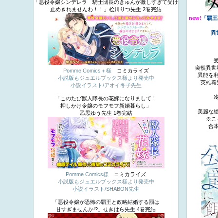
「悪役令嬢シンデレラ 騎士団長のきゅんが激しすぎて受け
止めきれませんわ！！」桧川りつ先生 2巻完結
new!
「覇王
異
突然異世
Pomme Comics＋様
コミカライズ
異能を
小説版もジュエルブックス様より発売中
英雄覇
小説イラスト/アオイ冬子先生
「このたび獣人隊長の花嫁になりまして！
押しかけ令嬢のモフモフ新婚暮らし」
美麗な
乙黒ゆう先生 1巻完結
※こ
合
Pomme Comics様
コミカライズ
小説版もジュエルブックス様より発売中
小説イラスト/SHABON先生
「悪役令嬢が恐怖の覇王と政略結婚する罰は
甘すぎませんか!?」せきはら先生 4巻完結