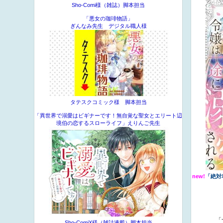
Sho-Comi様（雑誌）脚本担当
「悪女の珈琲物語」
ぎんなみ先生 デジタル職人様
タテスクコミック様 脚本担当
「異世界で溺愛はビギナーです！無自覚な聖女とエリート辺
境伯の恋するスローライフ」えりんご先生
new!
「絶対
「
Sho-ComiX様（雑誌連載）脚本担当