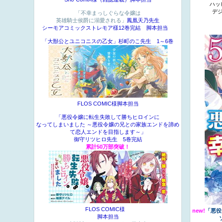
ハッ
デ
「不幸まっしぐらな令嬢は
英雄騎士侯爵に溺愛される」
鳳凰天乃先生
シーモアコミックストレモア様12巻完結 脚本担当
「大獣公とユニコニスの乙女」杉町のこ先生 1～6巻
FLOS COMIC様脚本担当
「悪役令嬢に転生失敗して勝ちヒロインに
なってしまいました ～悪役令嬢の兄との家族エンドを諦め
て恋人エンドを目指します～」
御守リツヒロ先生 5巻完結
累計50万部突破！
FLOS COMIC様
new!
「悪役
脚本担当