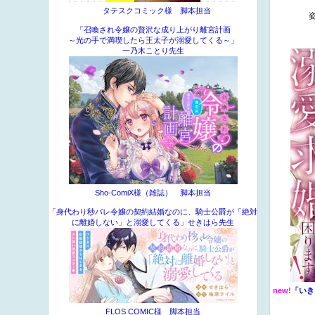
タテスクコミック様 脚本担当
「召喚され令嬢の贅沢な成り上がり離宮計画
～光の手で満喫したら王太子が溺愛してくる～」
一乃木ことり先生
Sho-ComiX様（雑誌） 脚本担当
「身代わり秒バレ令嬢の契約結婚なのに、騎士公爵が「絶対
に離婚しない」と溺愛してくる」せきはら先生
new!
「いき
FLOS COMIC様 脚本担当