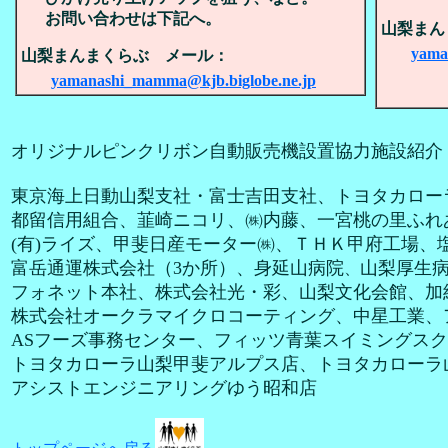
お問い合わせは下記へ。
山梨まん
yama
山梨まんまくらぶ メール：
yamanashi_mamma@kjb.biglobe.ne.jp
オリジナルピンクリボン自動販売機設置協力施設紹介
東京海上日動山梨支社・富士吉田支社、トヨタカロー
都留信用組合、韮崎ニコリ、㈱内藤、一宮桃の里ふれ
(有)ライズ、甲斐日産モーター㈱、ＴＨＫ甲府工場、
富岳通運株式会社（3か所）、身延山病院
山梨厚生
、
フォネット本社、株式会社光・彩、山梨文化会館、加
株式会社オークラマイクロコーティング、中星工業、
ASフーズ事務センター、フィッツ青葉スイミングス
トヨタカローラ山梨甲斐アルプス店、トヨタカローラ
アシストエンジニアリングゆう昭和店