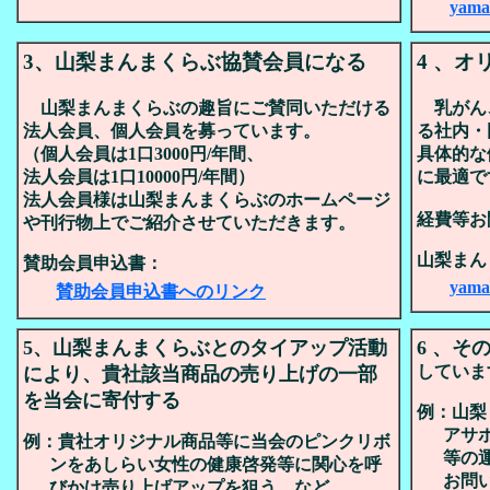
yama
3、山梨まんまくらぶ協賛会員になる
4 、
山梨まんまくらぶの趣旨にご賛同いただける
乳がん
法人会員、個人会員を募っています。
る社内・
（個人会員は1口3000円/年間、
具体的な
法人会員は1口10000円/年間）
に最適で
法人会員様は山梨まんまくらぶのホームページ
経費等お
や刊行物上でご紹介させていただきます。
山梨まん
賛助会員申込書：
yama
賛助会員申込書へのリンク
5、山梨まんまくらぶとのタイアップ活動
6 、
していま
により、貴社該当商品の売り上げの一部
を当会に寄付する
例：山梨
アサ
例：貴社オリジナル商品等に当会のピンクリボ
等の
ンをあしらい女性の健康啓発等に関心を呼
お問
びかけ売り上げアップを狙う、など。