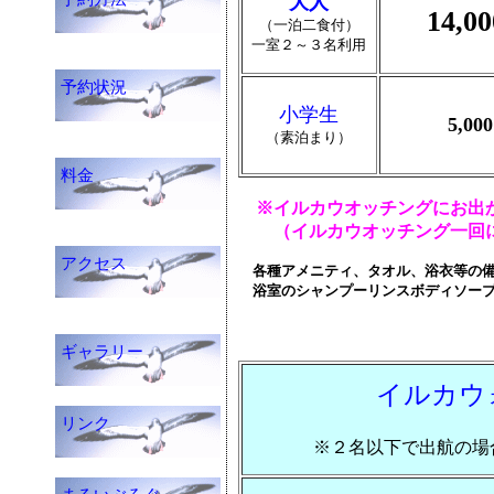
大人
14,0
（一泊二
食付）
一室２～３名利用
予約状況
小学生
5,00
（素泊まり）
料金
※イルカウオッチングにお出
（イルカウオッチング一回につ
アクセス
各種アメニティ、タオル、浴衣等の備
浴室のシャンプーリンスボディソープ
ギャラリー
イルカウ
リンク
※２名以下で出航の場