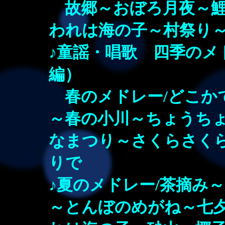
故郷～おぼろ月夜～鯉
われは海の子～村祭り
♪童謡・唱歌 四季のメ
編）
春のメドレー/どこか
～春の小川～ちょうち
なまつり～さくらさく
りで
♪夏のメドレー/茶摘み
～とんぼのめがね～七