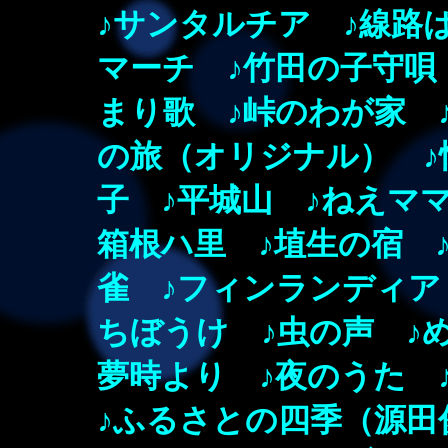
♪サンタルチア
♪線路は
マーチ ♪竹田の子守唄
まり歌 ♪峠のわが家 
の旅（オリジナル） ♪
子 ♪平城山 ♪ねえマ
箱根ハ里
♪埴生の宿 
雀 ♪フィンランディア
ちぼうけ ♪虫の声 ♪
夢時より ♪夜のうた 
♪ふるさとの四季（源田