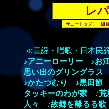
レパ
サニートップ
団
≪童謡・唱歌・日本民
♪アニーローリー ♪お
思い出のグリングラス 
♪かたつむり ♪黒田節
タッキーのわが家 ♪荒
人々
♪故郷を離るる歌