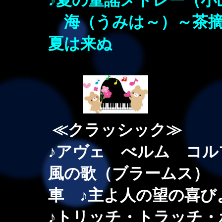
♪夏の童謡メドレー（小
海（うみは～）～茶摘
夏は来ぬ
≪クラッシック≫
♪アヴェ べルム コル
風の歌（ブラームス） 
車 ♪主よ人の望の喜
♪トリッチ・トラッチ