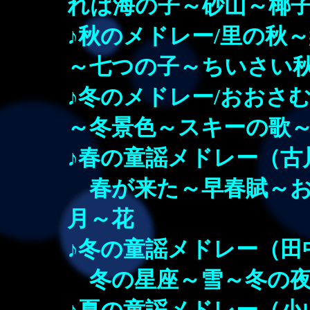
れは海の子～砂山～椰
♪秋のメドレー/里の秋
～七つの子～ちいさい
♪冬のメドレー/おおさ
～冬景色～スキーの歌
♪春の童謡メドレー（古
春が来た～早春賦～お
月～花
♪冬の童謡メドレー（田
冬の星座～雪～冬の夜