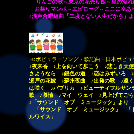
りんごの歌～東京の花売り娘～星の流れ
お祭りマンボ～エピローグ～ここに幸あ
♪混声合唱組曲「二度とない人生だから」よ
≪ポピュラーソング・歌謡曲・日本ポピュ
♪夜来香 ♪上を向いて歩こう ♪悲しき天
さようなら ♪銀色の道 ♪恋はみずいろ ♪
瀬戸の花嫁 ♪蘇州夜曲 ♪出発の歌 ♪遠
は咲く
♪パプリカ ♪ビューティフルサン
歌 ♪慕情 ♪マイ ウェイ ♪見上げてご
♪「サウンド オブ ミュージック」より
「サウンド オブ ミュージック」 「ド
ルワイス
」
」