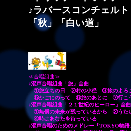
♪ラバースコンチェルト
「秋」「白い道」
」
≪合唱組曲≫
♪混声合唱組曲「旅」全曲
①旅立ちの日 ②村の小径 ③旅のよろ
⑤かごにのって ⑥旅のあとに ⑦行こ
♪混声合唱組曲「２１世紀のヒーロー」全
①無償の未来が残っているから ②うた
④時はあなたを待っている
♪混声合唱のためのメドレー「TOKYO物