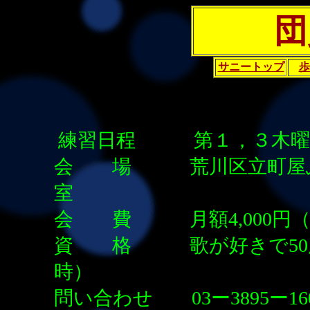
団
サニートップ
練習日程 第１，３木曜
会 場 荒川区立町屋ふ
室
会 費 月額4,000円（
資 格 歌が好きで50
時）
問い合わせ 03ー3895ー16