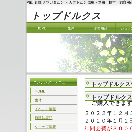
岡山 倉敷 クワガタムシ ・ カブトムシ 成虫・幼虫・標本 飼育
トップドルクス
HOME
生体
飼育用品
ショッ
コンテンツ・メニュー
トップドルクス
HOME
トップドルクス
生体
ご購入できま
イベント情報
２０２２年１２月
通販法表記
２０２０年１月１
ショップ情報
年間会費が３００