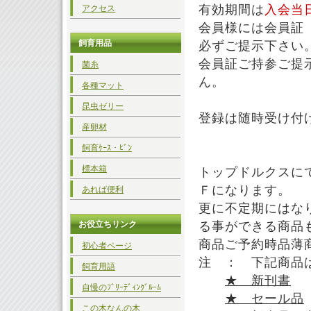
有効期間は
入会当
アクセス
会員様には会員証
飼育用品
必ずご提示下さい
会員証ご持参ご提
菌糸
ん。
各種マット
昆虫ゼリー
登録は随時受け付
産卵材
飼育ｹｰｽ・ﾋﾞﾝ
標本箱
トップドルクスに
Ｆになります。
あれば便利
更に不定期にはなり
お役立ちリンク
る事ができる商品
商品ご予約時品薄
初心者ページ
注 ： 下記商品
飼育用語
★ 新刊書
自慢のﾌﾞﾘｰﾃﾞｨﾝｸﾞﾙｰﾑ
★ セール品
この木なんの木