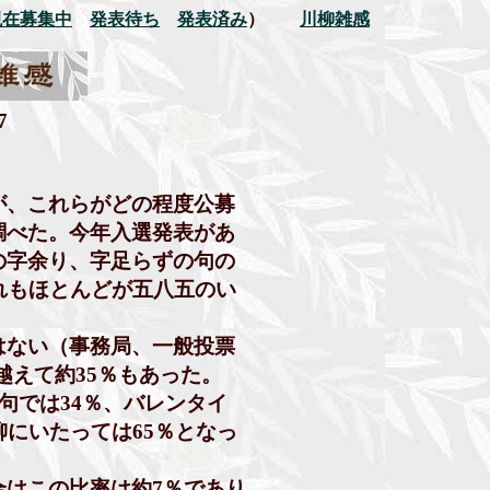
現在募集中
発表待ち
発表済み
）
川柳雑感
7
、これらがどの程度公募
べた。今年入選発表があ
字余り、字足らずの句の
もほとんどが五八五のい
ない（事務局、一般投票
えて約35％もあった。
句では34％、バレンタイ
にいたっては65％となっ
はこの比率は約7％であり