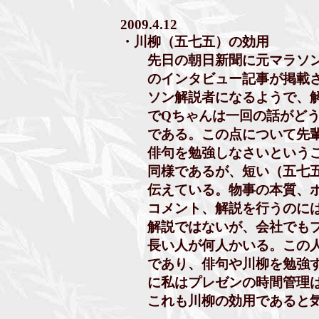
2009.4.12
・川柳（五七五）の効用
先日の朝日新聞に元マラソン
のインタビュー記事が掲載さ
ソン解説者になるようで、解
でQちゃんは一回の話がどう
である。この点について先輩
俳句を勉強しなさいというこ
同様であるが、短い（五七五
伝えている。物事の本質、ポ
コメント、解説を行うのには
解説ではないが、会社でもプ
長い人が何人かいる。この人
であり、俳句や川柳を勉強す
に私はプレゼンの時間管理は
これも川柳の効用であると気