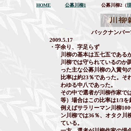
HOME
公募川柳1
公募川柳2（
バックナンバー
2009.5.17
・字余り、字足らず
川柳の基本は五七五であるが
川柳では守られているのか調
った主な公募川柳の入賞句の
比率は約23％であった。それ
わゆる中八であった。
その中で選者が川柳作家では
等）場合はこの比率は1/3を越
例えばサラリーマン川柳100
ン川柳では36％、オタク川柳
ている。
一方、選者が川柳作家の場合