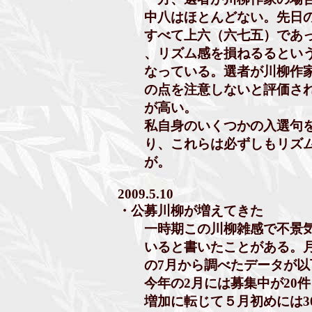
中八はほとんどない。先日の三
すべて上六（六七五）であっ
、リズム感を損ねるるという
なっている。選者が川柳作家
の点を注意しないと評価され
が高い。
私自身のいくつかの入選句を
り、これらは必ずしもリズム
が。
2009.5.10
・公募川柳が増えてきた
一時期この川柳雑感で不景気
いると書いたことがある。月
の7月から調べたデータが
今年の2月には募集中が20件
増加に転じて５月初めには30