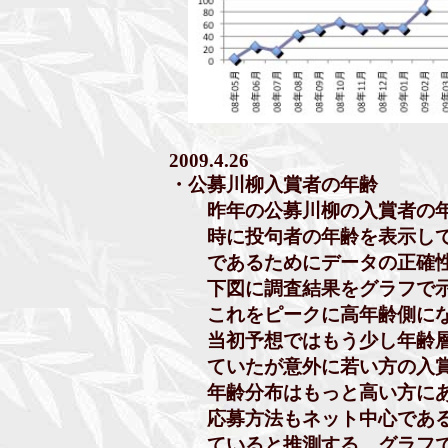
2009.4.26
・公募川柳入賞者の年齢
昨年の公募川柳の入賞者の年
時に投句者の年齢を表示してい
であるためにデータの正確性
下図に調査結果をグラフで示す
これをピークに高年齢側にな
当初予想ではもう少し年齢層
ていたが意外に若い方の入賞
年齢分布はもっと高い方にあ
応募方法もネット中心である
ていると推測する。グラフでは