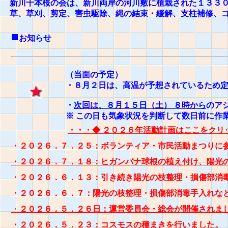
新川千本桜の会は、新川両岸の河川敷に植栽された１３３
草、草刈、剪定、害虫駆除、縄の結束・緩解、支柱補修、
■
お知らせ
（当面の予定）
・８月２日は、高温が予想されているため
・
次回は、８月１５日（土） ８時から
のア
※ この日も気象状況を判断して数日前に作
・・・◆ ２０２６年活動計画はここをクリ
・２０２６．７．２５：ボランティア・市民活動まつりに
・２０２６．７．１８：ヒガンバナ球根の植え付け、陽光
・２０２６．６．１３：引き続き陽光の枝整理・損傷部消
・２０２６．６．７：陽光の枝整理・損傷部消毒手入れな
・
２０２６．５．２６日：運営委員会・総会が開催されま
・２０２６．５．２３：コスモスの種まきを行いました。