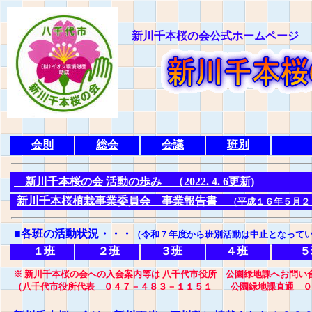
新川千本桜の会公式ホームページ
会則
総会
会議
班別
新川千本桜の会 活動の歩み （2022. 4. 6更新)
新川千本桜植栽事業委員会 事業報告書
（平成１６年５月２
■各班の活動状況
・・・
（令和７年度から班別活動は中止となって
１班
２班
３班
４班
５
※ 新川千本桜の会への入会案内等は 八千代市役所 公園緑地課へお問い
（八千代市役所代表 ０４７－４８３－１１５１ 公園緑地課直通 ０