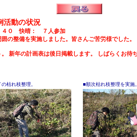
例活動の状況
：４０ 快晴： ７人参加
周囲の整備を実施しました。皆さんご苦労様でした。
。 新年の計画表は後日掲載します。 しばらくお待
イの枯れ枝整理。
■順次枯れ枝整理を実施