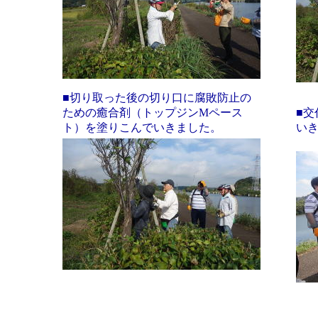
■切り取った後の切り口に腐敗防止の
ための癒合剤（トップジンMペース
■
ト）を塗りこんでいきました。
い