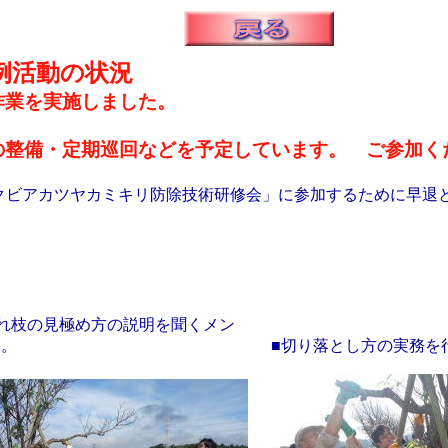
例活動の状況
業を実施しました。
整備・定期巡回などを予定しています。 ご参加く
ビアカツヤカミキリ防除技術研修会」に参加するために早退
枯れ枝の見極め方の説明を聞くメン
ー。
■切り落とし方の実務を