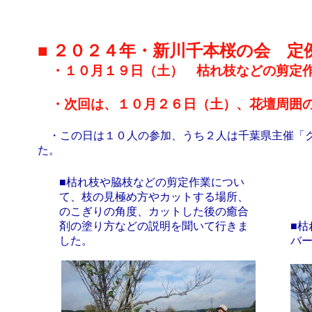
■ ２０２４年・新川千本桜の会 定
・１０月１９日（土） 枯れ枝などの剪定作
・次回は、１０月２６日（土）、花壇周囲の
・この日は１０人の参加、うち２人は千葉県主催「ク
た。
■枯れ枝や脇枝などの剪定作業につい
て、枝の見極め方やカットする場所、
のこぎりの角度、カットした後の癒合
剤の塗り方などの説明を聞いて行きま
■
した。
バ