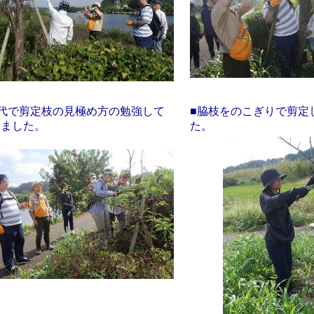
交代で剪定枝の見極め方の勉強して
■脇枝をのこぎりで剪定
きました。
た。