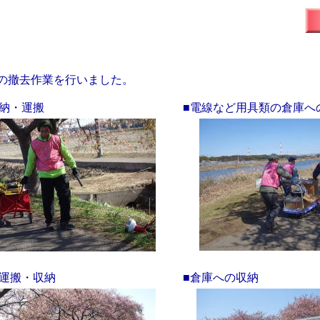
の撤去作業を行いました。
収納・運搬
■電線など用具類の倉庫へ
の運搬・収納
■倉庫への収納