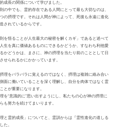
的成長の関係について学びました。
則の中でも、霊的存在である人間にとって最も大切なのは、
つの摂理です。それは人間が神によって、死後も永遠に進化
造されているからです。
則を悟ることが人生最大の秘密を解くカギ」であると述べて
人生を真に価値あるものにできるかどうか、すなわち利他愛
るかどうかは、まさに、神の摂理を当たり前のこととして日
させられるかにかかっています。
摂理をバラバラに覚えるのではなく、摂理は複雑に絡み合い
側面に働いていることを深く理解し、自分を肉体ではなく霊
ことが重要になります。
理を“意識的に”思い出すようにし、私たちの心が神の摂理に
らも努力を続けてまいります。
理と霊的成長」についてと、霊訓からは『霊性進化の道しる
した。