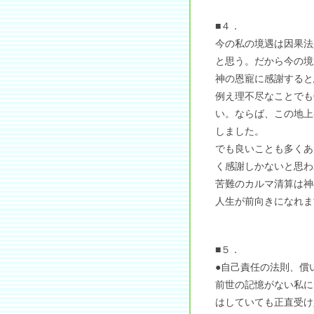
■４．
今の私の境遇は因果法
と思う。だから今の境
神の恩寵に感謝すると
例え理不尽なことでも
い。ならば、この地上
しました。
でも良いことも多くあ
く感謝しかないと思わ
苦難のカルマ清算は神
人生が前向きになれま
■５．
●自己責任の法則、償
前世の記憶がない私に
はしていても正直受け