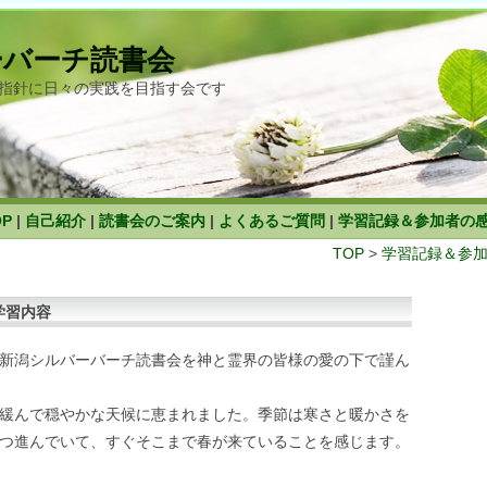
ーバーチ読書会
指針に日々の実践を目指す会です
OP
|
自己紹介
|
読書会のご案内
|
よくあるご質問
|
学習記録＆参加者の
TOP
>
学習記録＆参
学習内容
新潟シルバーバーチ読書会を神と霊界の皆様の愛の下で謹ん
緩んで穏やかな天候に恵まれました。季節は寒さと暖かさを
つ進んでいて、すぐそこまで春が来ていることを感じます。