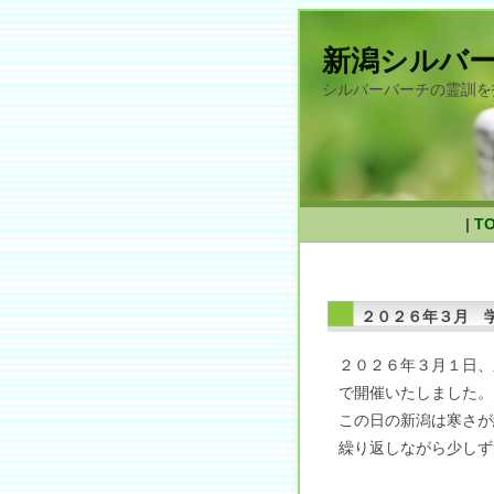
新潟シルバ
シルバーバーチの霊訓を
|
T
２０２６年３月 
２０２６年３月１日、
で開催いたしました。
この日の新潟は寒さが
繰り返しながら少しず