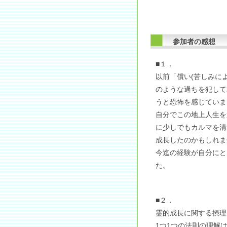
参加者の感想
■１．
以前「償い(苦しみに
のような過ちを犯して
うと恐怖を感じていま
自分でこの地上人生を
に少しでもカルマを清
成長したのかもしれま
今迄の経験が自分にと
た。
■２．
霊的成長に関する摂理
1つ1つの法則の理解