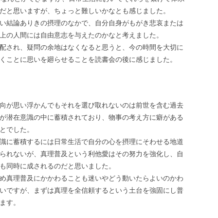
だと思いますが、ちょっと難しいかなとも感じました。
い結論ありきの摂理のなかで、自分自身がもがき悲哀または
上の人間には自由意志を与えたのかなと考えました。
配され、疑問の余地はなくなると思うと、今の時間を大切に
くことに思いを廻らせることを読書会の後に感じました。
向が思い浮かんでもそれを選び取れないのは前世を含む過去
が潜在意識の中に蓄積されており、物事の考え方に癖がある
とでした。
識に蓄積するには日常生活で自分の心を摂理にそわせる地道
られないが、真理普及という利他愛はその努力を強化し、自
も同時に成されるのだと思いました。
め真理普及にかかわることも迷いやどう動いたらよいのかわ
いですが、まずは真理を全信頼するという土台を強固にし普
ます。