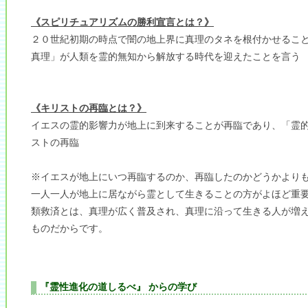
《スピリチュアリズムの勝利宣言とは？》
２０世紀初期の時点で闇の地上界に真理のタネを根付かせるこ
真理」が人類を霊的無知から解放する時代を迎えたことを言う
《キリストの再臨とは？》
イエスの霊的影響力が地上に到来することが再臨であり、「霊
ストの再臨
※イエスが地上にいつ再臨するのか、再臨したのかどうかより
一人一人が地上に居ながら霊として生きることの方がよほど重
類救済とは、真理が広く普及され、真理に沿って生きる人が増
ものだからです。
『霊性進化の道しるべ』 からの学び