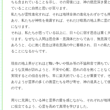
ちも含まれていることを示し、その背後には、神の慈悲深き愛
ていることに自然と思いが至ります。
私たちが霊性進化すれば、それは地球全体の進化をわずかでも
あり、私たちが神性を発露すれば、それだけ暗黒の地上界に霊
になります。
それは、私たちが思っている以上に、日々心に宿す思念は重く
ります。なぜなら人間は思念体・意識体だからであり、無意識
あろうと、心に抱く思念は潜在意識の中に蓄積され、日々の私
ることになるからです。
現在の地上界がどれほど醜い争いや恨み等の不協和音で満ちて
ような災禍が訪れようと、不安や心配、恐れの念を抱くことな
実現するとの信念を持ち、常に楽天的でいることが重要です。
ありようが霊界の多くの善霊たちを呼び寄せ、神の道具として
のです。
周りに充満している神と霊界の愛を感じながら、それぞれが地
に役立てるよう、心霊を高めて真理を学びました。