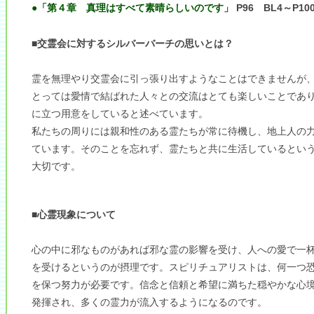
●「第４章 真理はすべて素晴らしいのです」
P96 BL4～P1
■交霊会に対するシルバーバーチの思いとは？
霊を無理やり交霊会に引っ張り出すようなことはできませんが
とっては愛情で結ばれた人々との交流はとても楽しいことであ
に立つ用意をしていると述べています。
私たちの周りには親和性のある霊たちが常に待機し、地上人の
ています。そのことを忘れず、霊たちと共に生活しているとい
大切です。
■心霊現象について
心の中に邪なものがあれば邪な霊の影響を受け、人への愛で一
を受けるというのが摂理です。スピリチュアリストは、何一つ
を保つ努力が必要です。信念と信頼と希望に満ちた穏やかな心
発揮され、多くの霊力が流入するようになるのです。