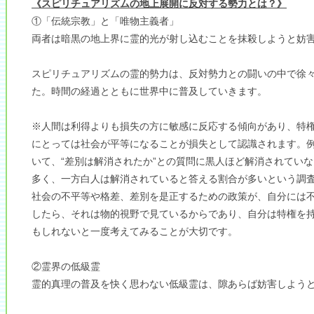
《スピリチュアリズムの地上展開に反対する勢力とは？》
①「伝統宗教」と「唯物主義者」
両者は暗黒の地上界に霊的光が射し込むことを抹殺しようと妨
スピリチュアリズムの霊的勢力は、反対勢力との闘いの中で徐
た。時間の経過とともに世界中に普及していきます。
※人間は利得よりも損失の方に敏感に反応する傾向があり、特
にとっては社会が平等になることが損失として認識されます。
いて、“差別は解消されたか”との質問に黒人ほど解消されてい
多く、一方白人は解消されていると答える割合が多いという調
社会の不平等や格差、差別を是正するための政策が、自分には
したら、それは物的視野で見ているからであり、自分は特権を
もしれないと一度考えてみることが大切です。
②霊界の低級霊
霊的真理の普及を快く思わない低級霊は、隙あらば妨害しよう