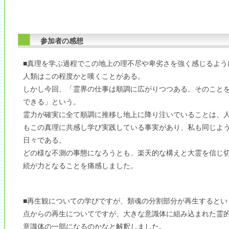
参加者の感想
■真理を学ぶ過程でこの地上の理不尽や卑劣さを強く感じるよう
人類はこの程度かと嘆くことがある。
しかし今回、「霊界の仕事は順調に広がりつつある。そのこと
できる」という。
霊力が確実に全て順調に推移し地上に降り注いでいることは、
もこの真理に共感し学び実践している事実があり、私も同じよ
日々である。
どの様な不測の事態になろうとも、楽天的な構えと大霊を信じ
続が力となることを痛感しました。
■再生観についての学びですが、類魂の分割部分が再生するとい
点からの再生についてですが、大きな意識体に組み込まれた霊
意識体の一部になるのかなと解釈しました。