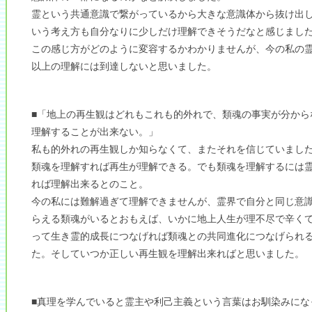
霊という共通意識で繋がっているから大きな意識体から抜け出
いう考え方も自分なりに少しだけ理解できそうだなと感じまし
この感じ方がどのように変容するかわかりませんが、今の私の
以上の理解には到達しないと思いました。
■「地上の再生観はどれもこれも的外れで、類魂の事実が分から
理解することが出来ない。」
私も的外れの再生観しか知らなくて、またそれを信じていまし
類魂を理解すれば再生が理解できる。でも類魂を理解するには
れば理解出来るとのこと。
今の私には難解過ぎて理解できませんが、霊界で自分と同じ意
らえる類魂がいるとおもえば、いかに地上人生が理不尽で辛く
って生き霊的成長につなげれば類魂との共同進化につなげられ
た。そしていつか正しい再生観を理解出来ればと思いました。
■真理を学んでいると霊主や利己主義という言葉はお馴染みにな