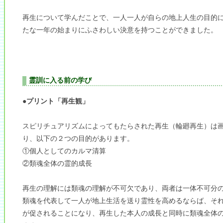
再生について学んだことで、一人一人が自らの地上人生の目的
たな一年の始まりにふさわしい決意を持つことができました。
霊訓に入る前の学び
●プリント「再生観」
スピリチュアリズムによってもたらされた再生（輪廻再生）は
り、以下の２つの目的があります。
①個人としてのカルマ清算
②類魂全体の霊的成長
再生の理解には類魂の理解が不可欠であり、両者は一体不可分
類魂を代表して一人が地上生活を送り霊性を高めるならば、そ
が促されることになり、再生した本人の成長と同時に類魂全体