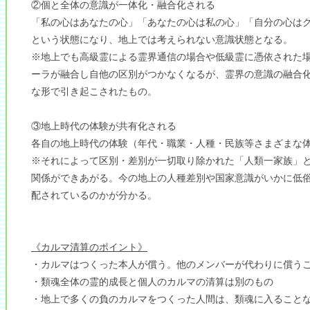
②個と全体の意識が一体化・融合化される
「私の心はあなたの心」「あなたの心は私の心」「自分の心は
という状態になり、地上では考えられない意識状態となる。
※地上でも高級霊による霊界通信の場合や低級霊に憑依された
ーラが融合し自他の区別がつかなくなるが、霊界の意識の融合
な形で引き起こされたもの。
③地上時代の体験が共有化される
各自の地上時代の体験（年代・職業・人種・民族等さまざまな
※それによって区別・差別が一切取り除かれた「人類一家族」
関係ができあがる。今の地上の人種差別や国家意識がいかに低
配されているのかが分かる。
《カルマ清算のポイント》
・カルマはつくった本人が償う。他のメンバーが代わりに償う
・類魂全体の霊的成長と個人のカルマの清算は別のもの
・地上で多くの負のカルマをつくった人間は、類魂に入ること