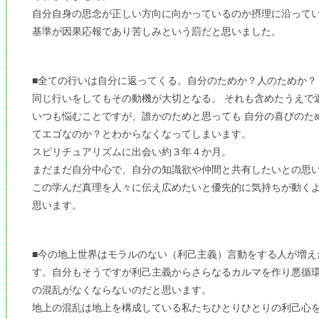
自分自身の思念が正しい方向に向かっているのか摂理に沿って
基準が因果応報であり苦しみという罰だと思いました。
■全ての行いは自分に返ってくる。自分のためか？人のためか？
同じ行いをしてもその動機が大切となる。 それも含めたうえで
いつも悩むことですが、誰かのためと思っても 自分の喜びのた
てエゴなのか？とわからなくなってしまいます。
スピリチュアリズムに出会い約３年４か月。
まだまだ自分中心で、自分の知識欲や仲間と共有したいとの思
この学んだ真理を人々に伝え広めたいと優先的に気持ちが動く
思います。
■今の地上世界はモラルのない（利己主義）言動をする人が増え
す。自分もそうですが利己主義からさらなるカルマを作り悪循
の混乱がなくならないのだと思います。
地上の混乱は地上を構成している私たちひとりひとりの利己心