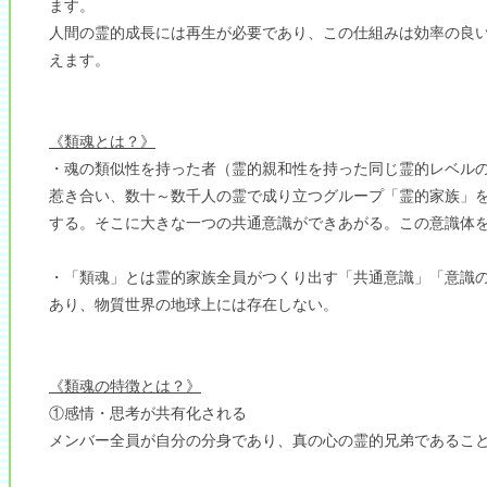
ます。
人間の霊的成長には再生が必要であり、この仕組みは効率の良
えます。
《類魂とは？》
・魂の類似性を持った者（霊的親和性を持った同じ霊的レベル
惹き合い、数十～数千人の霊で成り立つグループ「霊的家族」
する。そこに大きな一つの共通意識ができあがる。この意識体
・「類魂」とは霊的家族全員がつくり出す「共通意識」「意識
あり、物質世界の地球上には存在しない。
《類魂の特徴とは？》
①感情・思考が共有化される
メンバー全員が自分の分身であり、真の心の霊的兄弟であるこ