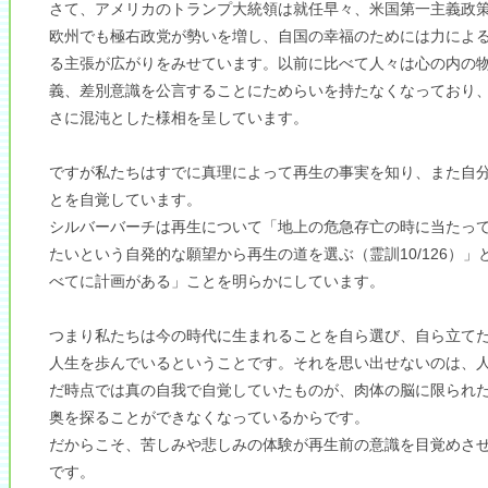
さて、アメリカのトランプ大統領は就任早々、米国第一主義政
欧州でも極右政党が勢いを増し、自国の幸福のためには力によ
る主張が広がりをみせています。以前に比べて人々は心の内の
義、差別意識を公言することにためらいを持たなくなっており
さに混沌とした様相を呈しています。
ですが私たちはすでに真理によって再生の事実を知り、また自
とを自覚しています。
シルバーバーチは再生について「地上の危急存亡の時に当たっ
たいという自発的な願望から再生の道を選ぶ（霊訓10/126）」
べてに計画がある」ことを明らかにしています。
つまり私たちは今の時代に生まれることを自ら選び、自ら立て
人生を歩んでいるということです。それを思い出せないのは、
だ時点では真の自我で自覚していたものが、肉体の脳に限られ
奥を探ることができなくなっているからです。
だからこそ、苦しみや悲しみの体験が再生前の意識を目覚めさ
です。