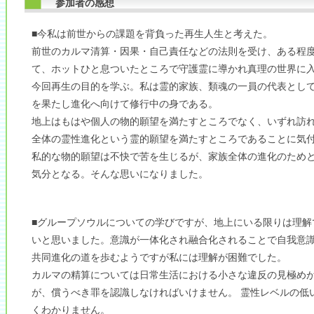
参加者の感想
■今私は前世からの課題を背負った再生人生と考えた。
前世のカルマ清算・因果・自己責任などの法則を受け、ある程
て、ホットひと息ついたところで守護霊に導かれ真理の世界に
今回再生の目的を学ぶ。私は霊的家族、類魂の一員の代表とし
を果たし進化へ向けて修行中の身である。
地上はもはや個人の物的願望を満たすところでなく、いずれ訪
全体の霊性進化という霊的願望を満たすところであることに気
私的な物的願望は不快で苦を生じるが、家族全体の進化のため
気分となる。そんな思いになりました。
■グループソウルについての学びですが、地上にいる限りは理解
いと思いました。意識が一体化され融合化されることで自我意
共同進化の道を歩むようですが私には理解が困難でした。
カルマの精算については日常生活における小さな違反の見極め
が、償うべき罪を認識しなければいけません。 霊性レベルの低
くわかりません。