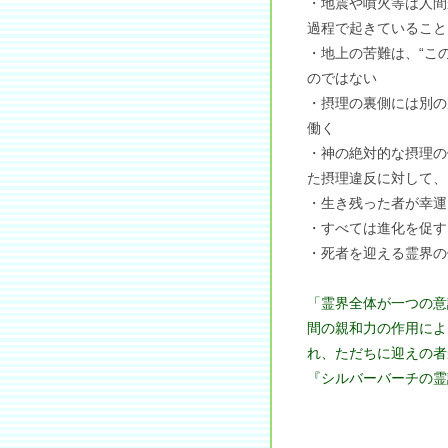
・地震や噴火等は人間
過程で起きていること
・地上の苦難は、“こ
のではない
・摂理の裏側には別の
働く
・神の絶対的な摂理の
た摂理違反に対して、
・生き残った者が幸運
・すべては進化を促す
・死者を迎える霊界の
「霊界全体が一つの意
間の親和力の作用によ
れ、ただちに迎えの者
『シルバーバーチの霊訓