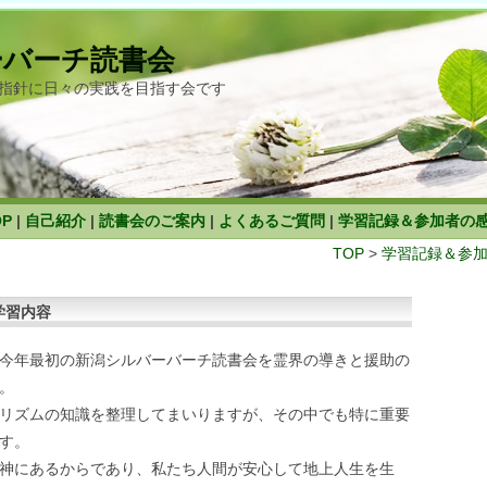
ーバーチ読書会
指針に日々の実践を目指す会です
OP
|
自己紹介
|
読書会のご案内
|
よくあるご質問
|
学習記録＆参加者の
TOP
>
学習記録＆参
学習内容
今年最初の新潟シルバーバーチ読書会を霊界の導きと援助の
。
リズムの知識を整理してまいりますが、その中でも特に重要
す。
神にあるからであり、私たち人間が安心して地上人生を生