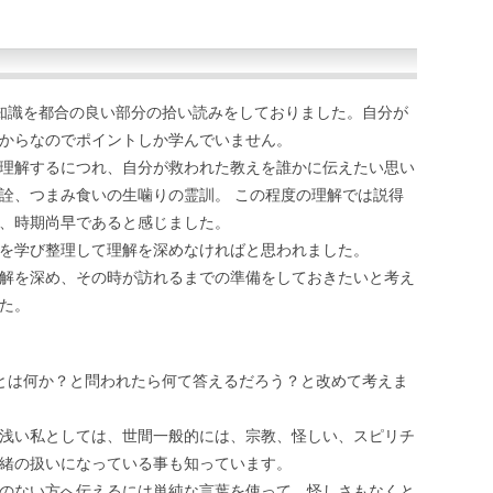
知識を都合の良い部分の拾い読みをしておりました。自分が
からなのでポイントしか学んでいません。
理解するにつれ、自分が救われた教えを誰かに伝えたい思い
詮、つまみ食いの生噛りの霊訓。 この程度の理解では説得
、時期尚早であると感じました。
を学び整理して理解を深めなければと思われました。
解を深め、その時が訪れるまでの準備をしておきたいと考え
た。
とは何か？と問われたら何て答えるだろう？と改めて考えま
浅い私としては、世間一般的には、宗教、怪しい、スピリチ
緒の扱いになっている事も知っています。
のない方へ伝えるには単純な言葉を使って、怪しさもなくと