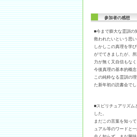
参加者の感想
■今まで膨大な霊訓の
救われたいという思い
しかしこの真理を学び
がでてきましたが、所
力が無く又自信もなく
今後真理の基本的概念
この純粋なる霊訓の理
た新年初の読書会でし
■スピリチュアリズム
した。
まだこの言葉を知って
ュアル等のワードと一
全く知らず、まだ興味