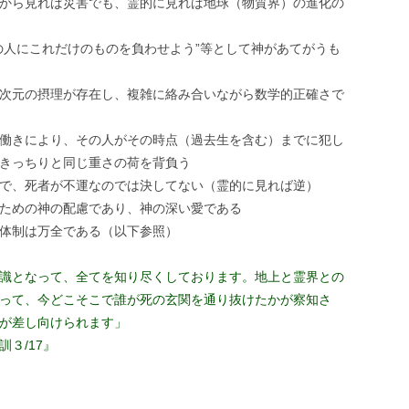
から見れば災害でも、霊的に見れば地球（物質界）の進化の
の人にこれだけのものを負わせよう”等として神があてがうも
次元の摂理が存在し、複雑に絡み合いながら数学的正確さで
働きにより、その人がその時点（過去生を含む）までに犯し
きっちりと同じ重さの荷を背負う
で、死者が不運なのでは決してない（霊的に見れば逆）
ための神の配慮であり、神の深い愛である
体制は万全である（以下参照）
識となって、全てを知り尽くしております。地上と霊界との
って、今どこそこで誰が死の玄関を通り抜けたかが察知さ
が差し向けられます」
３/17』