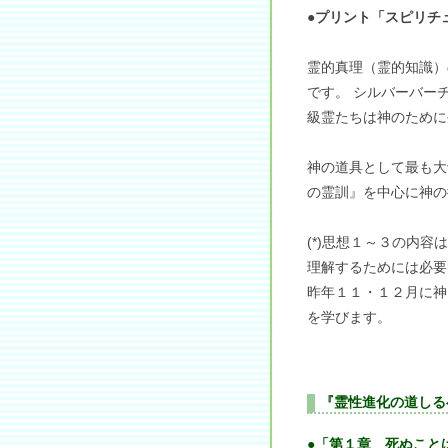
●プリント「スピリチ
霊的真理（霊的知識）
です。 シルバーバー
級霊たちは神のために
神の道具として最も大
の霊訓』を中心に神の
(*)思想１～３の内
理解するためには必要
昨年１１・１２月に神
を学びます。
『霊性進化の道しる
●「第１章 死ぬこと