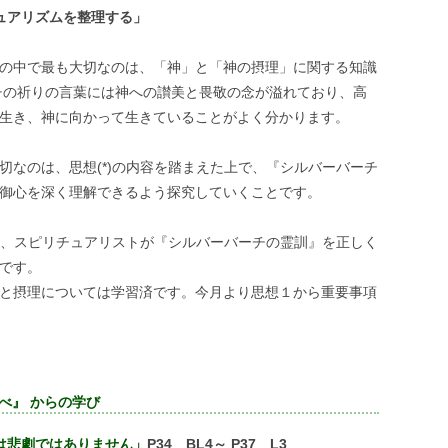
ュアリズムを整理する」
の中で最も大切なのは、「神」と「神の摂理」に関する知識
チの祈りの言葉には神への讃美と畏敬の念が溢れており、高
生き、神に向かって生きていることがよく分かります。
切なのは、思想(*)の内容を踏まえた上で、『シルバーバーチ
御心を深く理解できるよう探究していくことです。
容は、スピリチュアリストが『シルバーバーチの霊訓』を正しく
です。
と摂理については学習済です。今月より思想１から重要事項
べ』 からの学び
は悲劇ではありません」
P34 BL4～ P37 L3