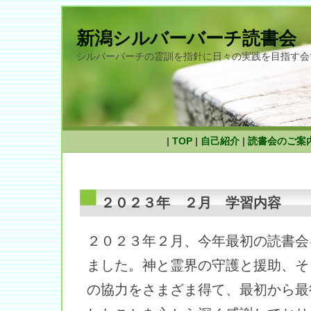
新潟シルバーバーチ読書会
シルバーバーチの霊訓を指針に日々の実践を目指す会
|
TOP
|
自己紹介
|
読書会のご案
２０２３年 ２月 学習内容
２０２３年２月、今年最初の読書会
ました。神と霊界の守護と援助、そ
の協力をさまざま得て、最初から最