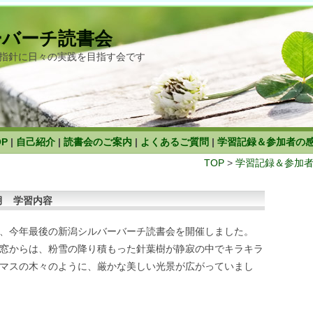
ーバーチ読書会
指針に日々の実践を目指す会です
OP
|
自己紹介
|
読書会のご案内
|
よくあるご質問
|
学習記録＆参加者の
TOP
>
学習記録＆参加
月 学習内容
、今年最後の新潟シルバーバーチ読書会を開催しました。
窓からは、粉雪の降り積もった針葉樹が静寂の中でキラキラ
マスの木々のように、厳かな美しい光景が広がっていまし