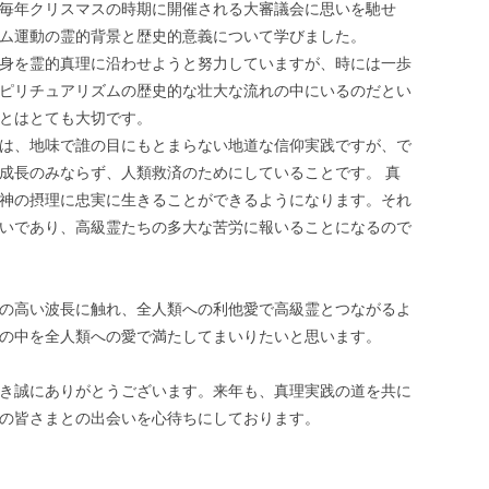
毎年クリスマスの時期に開催される大審議会に思いを馳せ
ム運動の霊的背景と歴史的意義について学びました。
身を霊的真理に沿わせようと努力していますが、時には一歩
ピリチュアリズムの歴史的な壮大な流れの中にいるのだとい
とはとても大切です。
は、地味で誰の目にもとまらない地道な信仰実践ですが、で
成長のみならず、人類救済のためにしていることです。 真
神の摂理に忠実に生きることができるようになります。それ
いであり、高級霊たちの多大な苦労に報いることになるので
の高い波長に触れ、全人類への利他愛で高級霊とつながるよ
の中を全人類への愛で満たしてまいりたいと思います。
き誠にありがとうございます。来年も、真理実践の道を共に
の皆さまとの出会いを心待ちにしております。