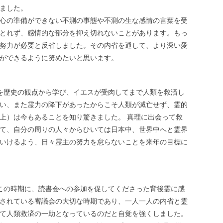
ました。
心の準備ができない不測の事態や不測の生な感情の言葉を受
とれず、感情的な部分を抑え切れないことがあります。もっ
努力が必要と反省しました。その内省を通して、より深い愛
ができるように努めたいと思います。
を歴史の観点から学び、イエスが受肉してまで人類を救済し
い、また霊力の降下があったからこそ人類が滅亡せず、霊的
上）は今もあることを知り驚きました。 真理に出会って救
て、自分の周りの人々からひいては日本中、世界中へと霊界
いけるよう、日々霊主の努力を怠らないことを来年の目標に
この時期に、読書会への参加を促してくださった背後霊に感
されている審議会の大切な時期であり、一人一人の内省と霊
て人類救済の一助となっているのだと自覚を強くしました。