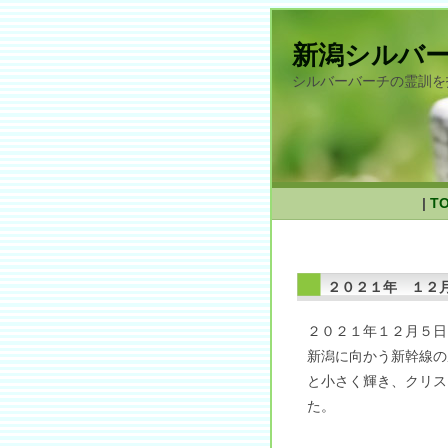
新潟シルバ
シルバーバーチの霊訓を
|
T
２０２１年 １２
２０２１年１２月５日
新潟に向かう新幹線の
と小さく輝き、クリス
た。