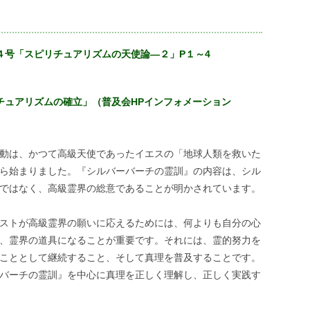
４号「スピリチュアリズムの天使論―２」P１～4
チュアリズムの確立」（普及会HPインフォメーション
動は、かつて高級天使であったイエスの「地球人類を救いた
ら始まりました。『シルバーバーチの霊訓』の内容は、シル
ではなく、高級霊界の総意であることが明かされています。
ストが高級霊界の願いに応えるためには、何よりも自分の心
、霊界の道具になることが重要です。それには、霊的努力を
こととして継続すること、そして真理を普及することです。
バーチの霊訓』を中心に真理を正しく理解し、正しく実践す