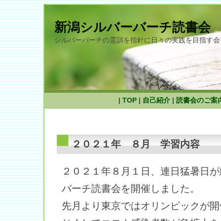
新潟シルバーバーチ読書会
シルバーバーチの霊訓を指針に日々の実践を目指す会
|
TOP
|
自己紹介
|
読書会のご案
２０２１年 ８月 学習内容
２０２１年８月１日、連日猛暑日が
バーチ読書会を開催しました。
先月より東京ではオリンピックが開