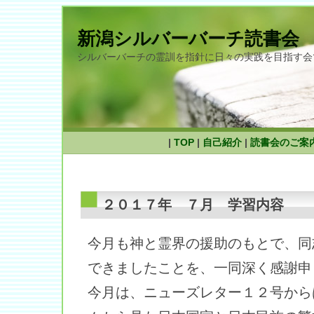
新潟シルバーバーチ読書会
シルバーバーチの霊訓を指針に日々の実践を目指す会
|
TOP
|
自己紹介
|
読書会のご案
２０１７年 ７月 学習内容
今月も神と霊界の援助のもとで、同
できましたことを、一同深く感謝申
今月は、ニューズレター１２号から