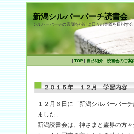
新潟シルバーバーチ読書会
シルバーバーチの霊訓を指針に日々の実践を目指す会
|
TOP
|
自己紹介
|
読書会のご案
２０１５年 １２月 学習内容
１２月６日に「新潟シルバーバーチ
ました。
新潟読書会は、神さまと霊界の方々