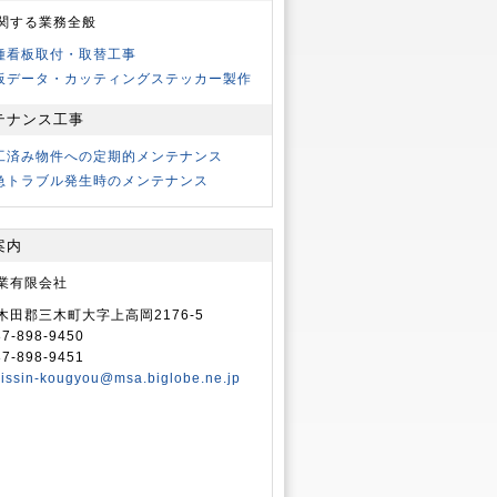
関する業務全般
種看板取付・取替工事
板データ・カッティングステッカー製作
テナンス工事
工済み物件への定期的メンテナンス
急トラブル発生時のメンテナンス
案内
業有限会社
木田郡三木町大字上高岡2176-5
87-898-9450
87-898-9451
issin-kougyou@msa.biglobe.ne.jp