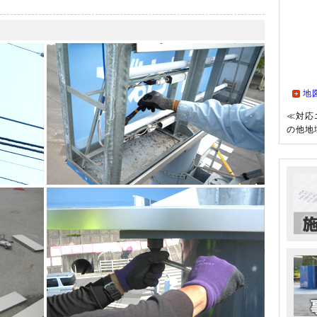
地
≪対応
の他地