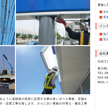
看板に
各
看
メン
施
緊
会社
日信工
香川県
TEL 0
FAX 0
MAIL
n
るように道路面の高所に設置する事が多いポール看板、店舗を
付・設置工事を致します。さらに古い看板の付替え・撤去工事