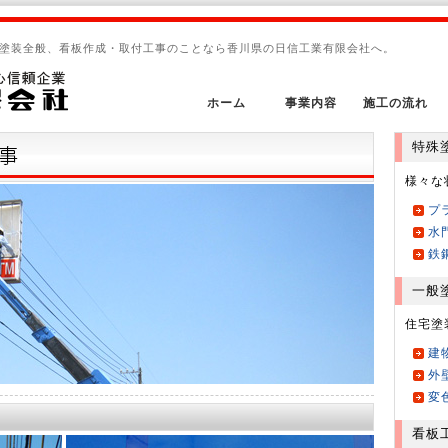
塗装全般、看板作成・取付工事のことなら香川県の日信工業有限会社へ。
ホーム
事業内容
施工の流れ
特殊
様々な
プ
水
鉄
一般
住宅塗
建
外
変
看板