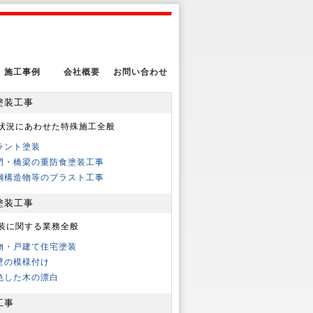
施工事例
会社概要
お問い合わせ
塗装工事
状況にあわせた特殊施工全般
ラント塗装
門・橋梁の重防食塗装工事
鋼構造物等のブラスト工事
塗装工事
装に関する業務全般
物・戸建て住宅塗装
壁の模様付け
色した木の漂白
工事