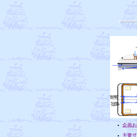
企画お
主要寸