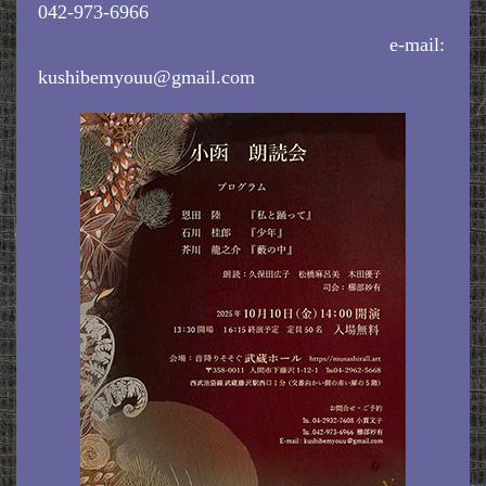
042-973-6966
e-mail:
kushibemyouu@gmail.com