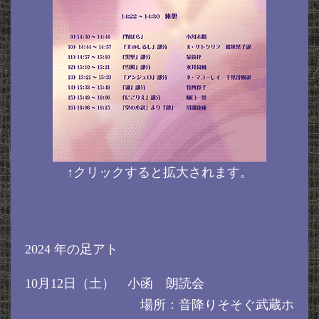
↑クリックすると拡大されます。
2024 年の足アト
10月12日（土） 小函 朗読会
場所：音降りそそぐ武蔵ホ