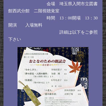
会場 埼玉県入間市立図書
館西武分館 二階視聴覚室
時間 13：00開場 13：30
開演 入場無料
詳細は以下をご参照
下さい