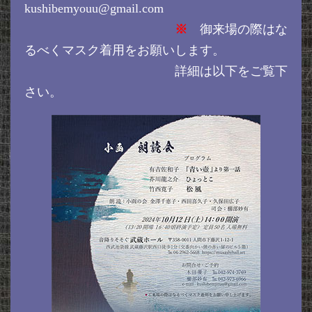
kushibemyouu@gmail.com
※
御来場の際はな
るべくマスク着用をお願いします。
詳細は以下をご覧下
さい。