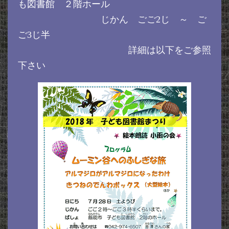
も図書館 ２階ホール
じかん ごご2じ ～ ご
ご3じ半
詳細は以下をご参照
下さい