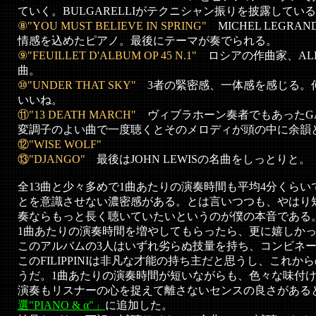
ていく。BULGARELLIがテクニシャン振りを披露してい
⑧"YOU MUST BELIEVE IN SPRING"
MICHEL LEG
情感を込めたピアノ。最後にテーマが奏でられる。
⑨"FEUILLET D'ALBUM OP 45 N.1"
ロシアの作曲家、ALEK
曲。
⑩"UNDER THAT SKY"
3者の緊密感、一体感を感じる。
いいね。
⑪"13 DEATH MARCH"
ヴィブラホーン奏者でもあったGAR
変調子のよい曲で一度聴くとそのメロディが頭の中に余韻
⑫"WISE WOLF"
⑬"DJANGO"
最後はJOHN LEWISの名曲をしっとりと。
全13曲と少々多めで1曲あたりの演奏時間も平均4分くら
とを意識させない濃密感がある。とは言いつつも、やはり
奏ならもっと長く聴いていたいというのが僕の本音である。
1曲あたりの演奏時間を増やしてもらったら、更に嬉しか
このアルバムの3人はいずれ劣らぬ技量を持ち、コンビネ
このFILIPPINIは非凡な才能の持ち主だと思うし、これ
うだ。1曲あたりの演奏時間が短いながらも、色々な味付
演奏もリスナーの心を捉えて離さないセンスの良さがある
選"PIANO & α"」
に追加した。