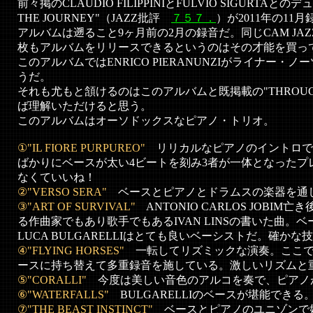
前々掲のCLAUDIO FILIPPINIとFULVIO SIGURTAと
THE JOURNEY"（JAZZ批評
７５７．
）が2011年の1
アルバムは遡ること9ヶ月前の2月の録音だ。同じCAM JA
枚もアルバムをリリースできるというのはその才能を買っ
このアルバムではENRICO PIERANUNZIがライナー・
うだ。
それも尤もと頷けるのはこのアルバムと既掲載の"THROUGH 
ば理解いただけると思う。
このアルバムはオーソドックスなピアノ・トリオ。
①"IL FIORE PURPUREO"
リリカルなピアノのイントロで
ばかりにベースが太い4ビートを刻み3者が一体となったプ
なくていいね！
②"VERSO SERA"
ベースとピアノとドラムスの楽器を通
③"ART OF SURVIVAL"
ANTONIO CARLOS JOBI
る作曲家でもあり歌手でもあるIVAN LINSの書いた曲。
LUCA BULGARELLIはとても良いベーシストだ。確か
④"FLYING HORSES"
一転してリズミックな演奏。ここ
ースに持ち替えて多重録音を施している。激しいリズムと
⑤"CORALLI"
今度は美しい音色のアルコを奏で、ピアノ
⑥"WATERFALLS"
BULGARELLIのベースが堪能でき
⑦"THE BEAST INSTINCT"
ベースとピアノのユニゾンで