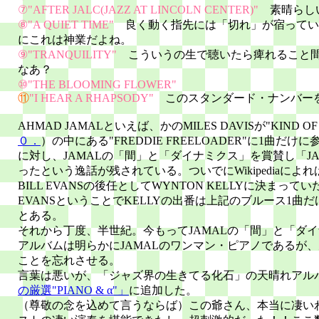
⑦"AFTER JALC(JAZZ AT LINCOLN CENTER)"
素晴らし
⑧"A QUIET TIME"
良く動く指先には「切れ」が宿ってい
にこれは神業だよね。
⑨"TRANQUILITY"
こういうの生で聴いたら痺れること
なあ？
⑩"THE BLOOMING FLOWER"
⑪
"I HEAR A RHAPSODY"
このスタンダード・ナンバー
AHMAD JAMALといえば、かのMILES DAVISが"KIND OF
０．
）の中にある"FREDDIE FREELOADER"に1曲だけに
に対し、JAMALの「間」と「ダイナミクス」を賞賛し「J
ったという逸話が残されている。ついでにWikipediaに
BILL EVANSの後任としてWYNTON KELLYに決まっ
EVANSということでKELLYの出番は上記のブルース1曲
とある。
それから丁度、半世紀。今もってJAMALの「間」と「ダ
アルバムは明らかにJAMALのワンマン・ピアノであるが
ことを忘れさせる。
言葉は悪いが、「ジャズ界の生きてる化石」の天晴れアル
の厳選"PIANO & α"」
に追加した。
（尊敬の念を込めて言うならば）この爺さん、本当に凄い