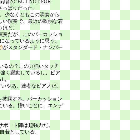
の"BUT NOT FOR
さっぱりだった。
歳。少なくともこの演奏から
しい演奏で、最近の軟弱な若
うほど。
演奏だが、このパーカッショ
ーになっているように思う。
⑪
がスタンダード・ナンバー
ているの？この力強いタッチ
力強く躍動しているし、ピア
AL。
。いやあ、達者なピアノだ。
を披露する。パーカッション
ている。憎いことに、エンデ
Aのサポート陣は超強力だ。
然自若としている。