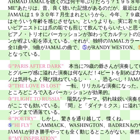
AHMAD JAMALを聴くのは何十年ぶりだろう？１９５８年録音
ME"あたりは、昔、良く聴いた記憶があるのだが、最近は
JAMALは１９３０年７月生まれというから、今年、７９
はそういう年齢を感じさせない。というよりも、実に若々
いピアニストには爪の垢でも煎じて飲んでもらいたいと思
ピアノ・トリオにパーカッションが加わってカルテットの
ンが程よい彩を添えている。それが、独特のJAMALカラ
全11曲中、9曲がJAMALの曲で、
⑤
がRANDY WESTON、
となっている。
①"PARIS AFTER DARK"
本当に79歳の爺さんが演奏し
とグルーヴ感に溢れた演奏は何なんだ！4ビートを刻めば
ノは気持ちよく飛び跳ねているし・・・。恐るべし！JAM
②"THE LOVE IS LOST"
一転、リリカルな演奏になった
ところどころで入るパーカッションが効果的。
③"FLIGHT TO RUSSIA"
陽気なテーマ。切れ味鋭い演奏
がここでも効いている。「間」と「ダイナミクス」に溢れ
ィングまで洒落ている。
④"POETRY"
しかし、驚きを通り越して、慄くね。
⑤
"HI FLY"
CAMMACK、WASHINGTON、BADREN
JAMALが好き勝手やっても全く動じるところがない。泰
⑥"MY INSPIRATION"