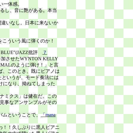
い一体感。
るし、音に艶がある。本当
間違いなし。日本に来ないか
をこういう風に弾くのか！
 BLUE"(JAZZ批評
７
参加させたWYNTON KELLY
AMALのように弾け！」と言
よれば、このとき、既にピアノは
ていたというが、モード奏法には
だけになり、拗ねてしまった
イナミクス」は健在だ。この
、見事なアンサンブルがその
バムということで、
「mana
わ！！久しぶりに黒人ピアニ