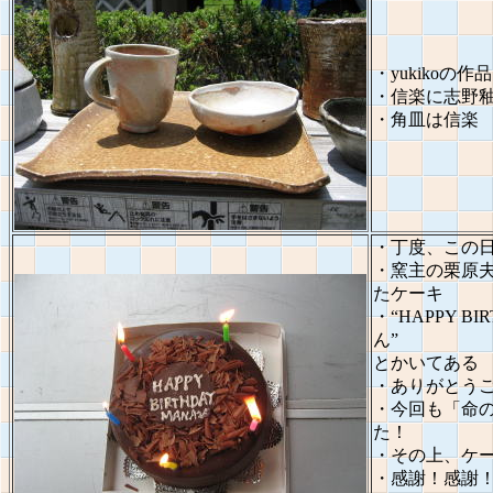
・yukikoの作品
・信楽に志野
・角皿は信楽
・丁度、この
・窯主の栗原
たケーキ
・“HAPPY BI
ん”
とかいてある
・ありがとう
・今回も「命
た！
・その上、ケ
・感謝！感謝