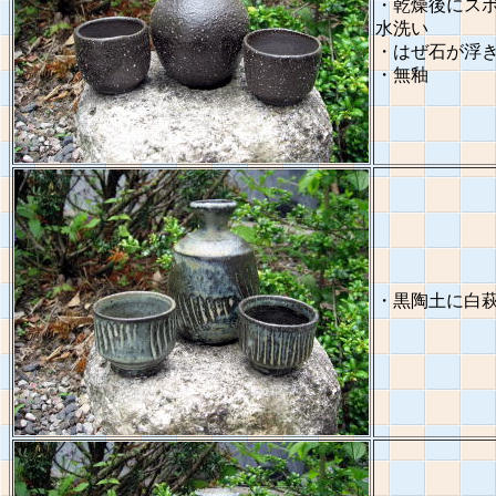
・乾燥後にス
水洗い
・はぜ石が浮
・無釉
・黒陶土に白