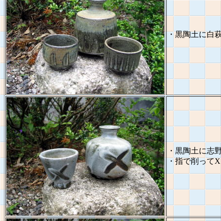
・黒陶土に白
・黒陶土に志
・指で削ってX