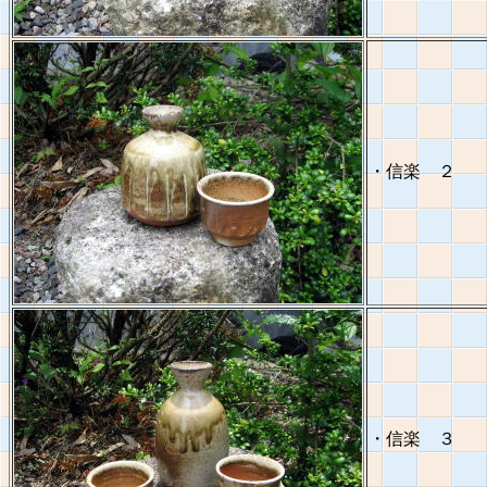
・信楽 ２
・信楽 ３