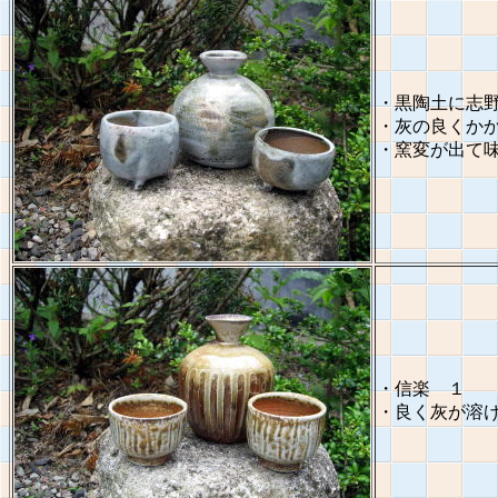
・黒陶土に志
・灰の良くか
・窯変が出て
・信楽 １
・良く灰が溶