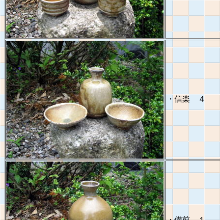
・信楽 ４
・備前 １