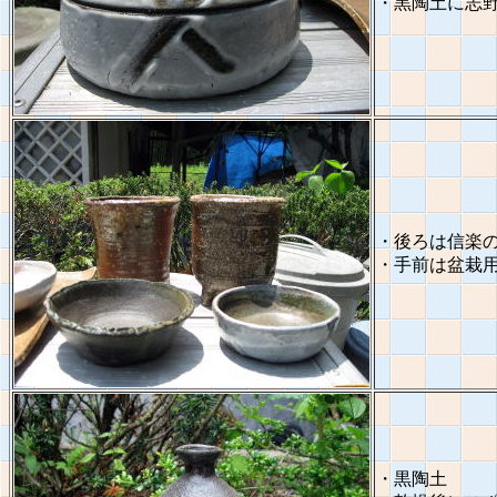
・黒陶土に志
・後ろは信楽
・手前は盆栽
・黒陶土