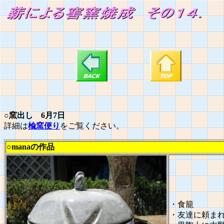
○窯出し 6月7日
詳細は
楡窯便り
をご覧ください。
○manaの作品
・食籠
・友達に頼ま