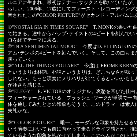
ルニアに生まれ、最初はテナー･サックスを吹いていたが
らしい。2006年、17歳にしてファースト・レコーディング
音されたこの"COLOR PICTURE"がセカンド・アルバム
①"NOSTALGIA IN TIMES SQUARE"
T. MONKの書い
で始まる。途中からバップ･テイストの4ビートを刻んでい
ロを経てテーマに戻る。
②"IN A SENTIMENTAL MOOD"
今度はD. ELLINGT
アム･テンポの4ビートを刻んでいく。そして、この曲もま
戻っていく。
③"ALL THE THINGS YOU ARE"
今度はJEROME KE
というよりは朴訥。朴訥というよりは、ぎこちなさが残っ
しれない。もっと演奏にメリハリが出てくるといいかもし
がゆさを感じる。
④"ELEGY"
E. VICTORのオリジナル。哀愁を帯びた佳
フィーチャーされている。ブラッシュ･ワークが単調で一
体を通してみたときの印象もそうで、このドラマーは素人
失礼かな。
⑤"COLOR PICTURE"
唯一、モーダルな印象を持たせるV
いう演奏においても前に向かって走るドライブ感とか、推
ているような印象を抱かせてしまう。このへんがこのトリ