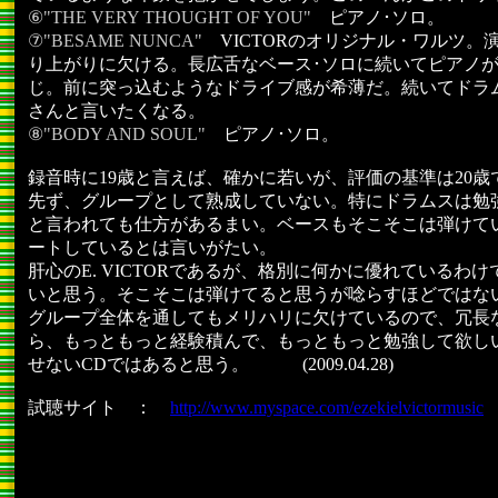
⑥"THE VERY THOUGHT OF YOU"
ピアノ･ソロ。
⑦"BESAME NUNCA"
VICTORのオリジナル・ワルツ
り上がりに欠ける。長広舌なベース･ソロに続いてピアノ
じ。前に突っ込むようなドライブ感が希薄だ。続いてドラ
さんと言いたくなる。
⑧"BODY AND SOUL"
ピアノ･ソロ。
録音時に19歳と言えば、確かに若いが、評価の基準は20歳
先ず、グループとして熟成していない。特にドラムスは勉
と言われても仕方があるまい。ベースもそこそこは弾けて
ートしているとは言いがたい。
肝心のE. VICTORであるが、格別に何かに優れているわ
いと思う。そこそこは弾けてると思うが唸らすほどではな
グループ全体を通してもメリハリに欠けているので、冗長
ら、もっともっと経験積んで、もっともっと勉強して欲し
せないCDではあると思う。 (2009.04.28)
試聴サイト ：
http://www.myspace.com/ezekielvictormusic