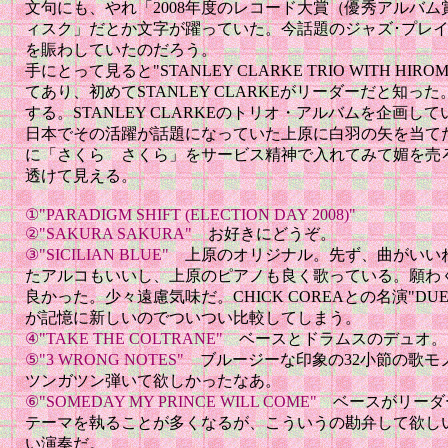
文句にも、やれ「2008年度のレコード大賞（優秀アルバム
ィスク」だとか文字が躍っていた。今話題のジャズ･プレ
を賑わしていたのだろう。
手にとって見ると"STANLEY CLARKE TRIO WITH HIROM
てあり、初めてSTANLEY CLARKEがリーダーだと知
する。STANLEY CLARKEのトリオ・アルバムを企画
日本でその活躍が話題になっていた上原に白羽の矢を当て
に「さくら さくら」をサービス精神で入れてみて媚を売
透けて見える。
①"PARADIGM SHIFT (ELECTION DAY 2008)"
②"SAKURA SAKURA"
お好きにどうぞ。
③"SICILIAN BLUE"
上原のオリジナル。先ず、曲がいいね
たアルコもいいし、上原のピアノも良く歌っている。願わ
良かった。少々遠慮気味だ。CHICK COREAとの名演"DUE
が記憶に新しいのでついつい比較してしまう。
④"TAKE THE COLTRANE"
ベースとドラムスのデュオ。
⑤"3 WRONG NOTES"
ブルージーな印象の32小節の歌モ
ツンガツン弾いて欲しかったなあ。
⑥"SOMEDAY MY PRINCE WILL COME"
ベースがリーダ
テーマを執ることが多くなるが、こういうの勘弁して欲し
い演奏だ。