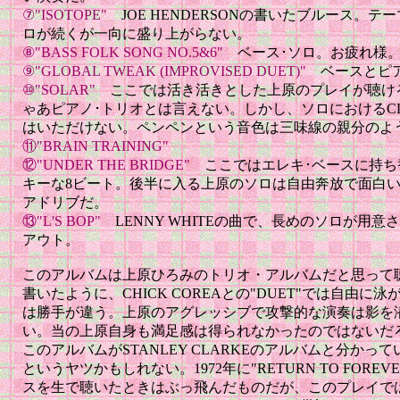
⑦"ISOTOPE"
JOE HENDERSONの書いたブルース。
ロが続くが一向に盛り上がらない。
⑧"BASS FOLK SONG NO.5&6"
ベース･ソロ。お疲れ様
⑨"GLOBAL TWEAK (IMPROVISED DUET)"
ベースとピ
⑩"SOLAR"
ここでは活き活きとした上原のプレイが聴け
ゃあピアノ･トリオとは言えない。しかし、ソロにおけるCL
はいただけない。ペンペンという音色は三味線の親分のよ
⑪"BRAIN TRAINING"
⑫"UNDER THE BRIDGE"
ここではエレキ･ベースに持
キーな8ビート。後半に入る上原のソロは自由奔放で面白
アドリブだ。
⑬"L'S BOP"
LENNY WHITEの曲で、長めのソロが用意
アウト。
このアルバムは上原ひろみのトリオ・アルバムだと思って
書いたように、CHICK COREAとの"DUET"では自由
は勝手が違う。上原のアグレッシブで攻撃的な演奏は影を
い。当の上原自身も満足感は得られなかったのではないだ
このアルバムがSTANLEY CLARKEのアルバムと分か
というヤツかもしれない。1972年に"RETURN TO FOREV
スを生で聴いたときはぶっ飛んだものだが、このプレイで