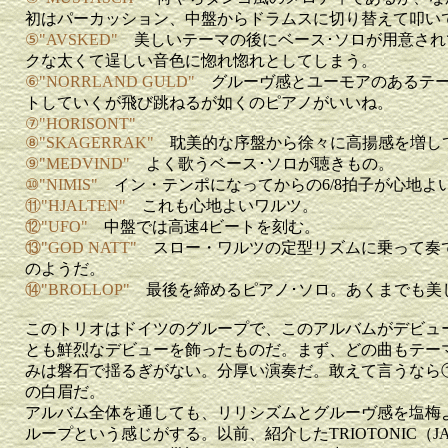
初はパーカッション、中盤からドラムスに切り替えて叩い
⑤"AVSKED"
美しいテーマの後にベース･ソロが用意され
クな太くて逞しい音色に惚れ惚れとしてしまう。
⑥"NORRLAND GULD"
グルーヴ感とユーモアのあるテー
トしていくが飛び跳ねるが如くのピアノがいいね。
⑦"HORISONT"
⑧"SKAGERRAK"
耽美的な序盤から徐々に高揚感を増し
⑨"MEDVIND"
よく歌うベース･ソロが聴きもの。
⑩"NIMIS"
イン・テンポになってからの6/8拍子が心地よ
⑪"HJALTEN"
これも心地よいワルツ。
⑫"UFO"
中盤では高速4ビートを刻む。
⑬"GOD NATT"
スロー・ワルツの定型リズムに乗って奏
のようだ。
⑭"BROLLOP"
最後を締めるピアノ･ソロ。あくまでも美
このトリオはドイツのグループで、このアルバムがデビュ
とも鮮烈なデビューを飾ったものだ。まず、どの曲もテー
みは磐石で揺るぎがない。分厚い演奏だ。敢えて言うなら
の白眉だ。
アルバム全体を通しても、リリシズムとグルーヴ感を塩梅
ループという感じがする。以前、紹介したTRIOTONIC（