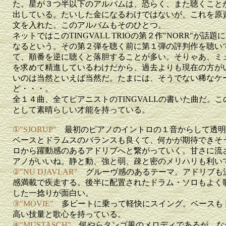
た。星が３つ半以下のアルバムは、恐らく、また聴くこと
出している。たいした金になるわけではないが、これを原
文を入れた。このアルバムもそのひとつ。
ネットではこのTINGVALL TRIOの第２作"NORR"が
なるという。その第２弾を聴く前に第１弾の評判作を聴い
て、順番を逆に聴くと落胆することが多い。そりゃあ、ミ
を求めて精進しているわけだから、過去よりも現在の方が
いのは当然といえば当然だ。たまには、そうでない稀なケ
ど・・・。
全１４曲、全てピアニストのTINGVALLの書いた曲だ。
として素晴らしい才能を持っている。
①"SJORUP"
最初のピアノのイントロの１音からして透明
ベースとドラムスのバランスも良くて、何かが期待できそ
ロから躍動感のあるアドリブへと繋がっていく。甘さに流
アノがいいね。静と動、強と弱、疎と密のメリハリも利い
②"NU DJAVLAR"
グルーヴ感のあるテーマ。アドリブも
感満載で疾走する。後半に配置されたドラム・ソロもよく
した一捻りが面白い。
③"MOVIE"
多ビートに乗って軽快にスイング。ベースも
高い技量と歌心を持っている。
④"MUSTASCH"
何やらタンゴ風のメロディであるが、な