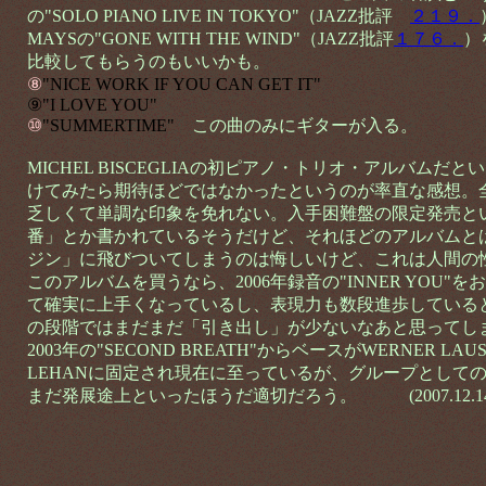
の"SOLO PIANO LIVE IN TOKYO"（JAZZ批評
２１９．
MAYSの"GONE WITH THE WIND"（JAZZ批評
１７６．
）
比較してもらうのもいいかも。
⑧
"NICE WORK IF YOU CAN GET IT"
⑨"I LOVE YOU"
⑩
"SUMMERTIME"
この曲のみにギターが入る。
MICHEL BISCEGLIAの初ピアノ・トリオ・アルバムだ
けてみたら期待ほどではなかったというのが率直な感想。
乏しくて単調な印象を免れない。入手困難盤の限定発売と
番」とか書かれているそうだけど、それほどのアルバムと
ジン」に飛びついてしまうのは悔しいけど、これは人間の
このアルバムを買うなら、2006年録音の"INNER YOU"
て確実に上手くなっているし、表現力も数段進歩している
の段階ではまだまだ「引き出し」が少ないなあと思ってし
2003年の"SECOND BREATH"からベースがWERNER L
LEHANに固定され現在に至っているが、グループとして
まだ発展途上といったほうだ適切だろう。 (2007.12.14