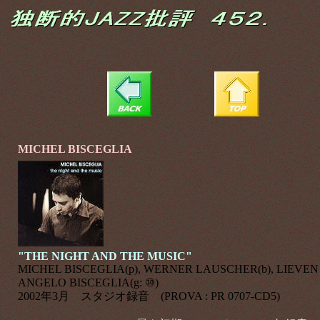
MICHEL BISCEGLIA
"THE NIGHT AND THE MUSIC"
MICHEL BISCEGLIA
(p), WERNER LAUSCHER(b), LIEVEN
ANGELO BISCEGLIA(g: ⑩)
2002年3月 スタジオ録音 (PROVA : PR 0707-CD5)