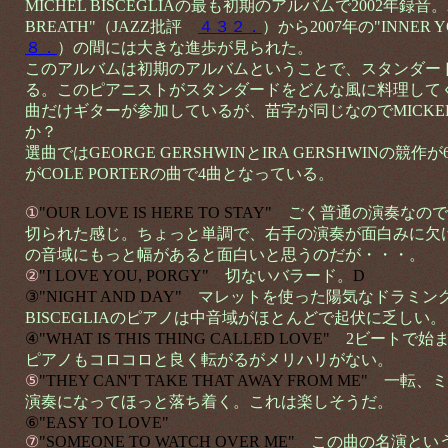
MICHEL BISCEGLIAの最も初期のアルバムで2002年録音。
BREATH"（JAZZ批評
４３２．
）から2007年の"INNER
８．
）の間には大きな進歩が見られた。
このアルバムは初期のアルバムということで、スタンダー
る。このピアニストがスタンダードをどんな風に料理して
曲だけギターが参加しているが、苗字が同じなのでMICKEL B
か？
選曲ではGEORGE GERSHWINとIRA GERSHWINの競作が
がCOLE PORTERの曲で4曲となっている。
①
"OUR LOVE IS HERE TO STAY"
ごく普通の演奏なので
切られた感じ。ちょっと単調で、右手の演奏が面白みに欠
の音域にもっと幅があると面白いと思うのだが・・・。
②
"I LOVE YOU, PORGY"
切ないバラード。
D
③"NIGHT AND DAY"
マレットを使った陽気なドラミン
BISCEGLIAのピアノは中音域がほとんどで起伏に乏しい。
④"WHAT IS THIS THING CALLED LOVE"
2ビートで始
ピアノもコロコロと良く転がるがメリハリがない。
⑤
"THEY CAN'T TAKE THAT AWAY FROM ME"
一転、ミ
演奏になってほっと落ち着く。これは楽しそうだ。
⑥"EASY TO LOVE"
⑦
"SOMEONE TO WATCH OVER ME"
この曲の名演というと