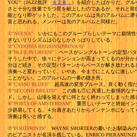
YOU"（JAZZ批評
４２８．
）を紹介したばかりだ。グル
さと十分な技量で５つ星を献上したのであるが、それと前
能となり即ゲットした。このアルバムは先のアルバムに遡
音と思われる。メンバーは先のアルバムと同様だ。
①"NEENA"
いかにもこのグループらしいテーマに叙情性
ぎないリリシズムは心なしかさっぱりしている。
②"CYDONIA REGIONS(PROVA 9)"
③
"BLUE IN GREEN"
ベースがシングルトーンの定型パタ
そうした中で、徐々にテンションが高まってくるのが分か
分ほど続き、その定型パターンからベースが解き放たれる
演奏へと変わっていく。いやあ、今までにこんなに激しい"BLU
ことがない。このアルバムの一番の聴き所。
④"CASSO BLUES"
超高速の変形ブルース。良く動く指
⑤"SECOND BREATH"
この曲も①に共通した叙情的なテー
ド。しかし、山場を迎えずに何となく終わってしまった感
⑥"PORTS OF AMSTERDAM"
重苦しいテーマと終始イン
少辟易してくる。４分過ぎあたりからインテンポになって
演奏は長いと感ずる。
⑦
"FOOTPRINTS"
WAYNE SHORTERの書いたお馴染
のピアニストが名演を残している。ENRICO PIERANUNZ