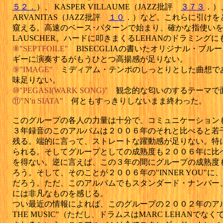
５２．
）、 KASPER VILLAUME（JAZZ批評
３７３
．）、
ARVANITAS（JAZZ批評
１０
．）など。これらに引けを
窺える。高速のベース･パターンで始まり、確かな指使いを見せ
LAUSCHER。ハードに叩きまくるLEHANのドラミング
⑧"SEPTFOILE"
BISECGLIAの書いたオリジナル・ブル
ギーに演奏するがもうひとつ高揚感が足りない。
⑨"IMAGE"
ミディアム・テンポのしっとりとした曲想で
味足りない。
⑩"PEGASI(WARK SONG)"
観念的な匂いのするテーマで
⑪"N'n SIATA"
何ともすっきりしないまま終わった。
このグループの各人の力量は十分で、コミュニケーション
３年録音のこのアルバムは２００６年のそれと比べると若
残る。端的に言って、ストレートな躍動感が足りない。特
られる。そしてグループとしての成熟度も２００６年に比
を得ない。逆に言えば、この３年の間にグループの成熟度
ろう。そして、そのことが２００６年の"INNER YOU"
だろう。ただ、このアルバムでもスタンダード・ナンバー
には非凡なものを感じる。
つい最近の情報によれば、このグループの２００２年のアルバム、
THE MUSIC"（ただし、ドラムスはMARC LEHANでなくて