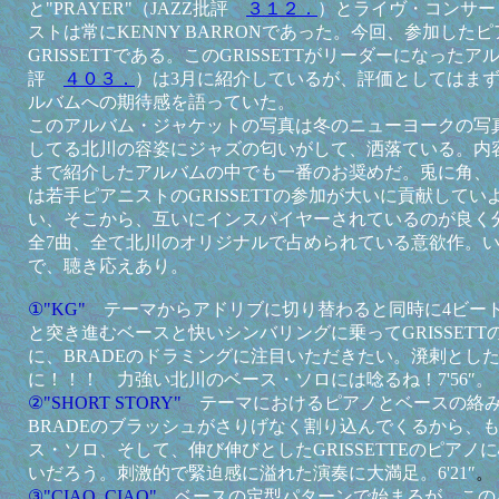
と"PRAYER"（JAZZ批評
３１２．
）とライヴ・コンサー
ストは常にKENNY BARRONであった。今回、参加したピ
GRISSETTである。このGRISSETTがリーダーになったアルバ
評
４０３．
）は3月に紹介しているが、評価としてはま
ルバムへの期待感を語っていた。
このアルバム・ジャケットの写真は冬のニューヨークの写
してる北川の容姿にジャズの匂いがして、洒落ている。内
まで紹介したアルバムの中でも一番のお奨めだ。兎に角、
は若手ピアニストのGRISSETTの参加が大いに貢献してい
い、そこから、互いにインスパイヤーされているのが良く
全7曲、全て北川のオリジナルで占められている意欲作。い
で、聴き応えあり。
①"KG"
テーマからアドリブに切り替わると同時に4ビー
と突き進むベースと快いシンバリングに乗ってGRISSET
に、BRADEのドラミングに注目いただきたい。溌剌とした
に！！！ 力強い北川のベース・ソロには唸るね！7'56″。
②"SHORT STORY"
テーマにおけるピアノとベースの絡
BRADEのブラッシュがさりげなく割り込んでくるから、
ス・ソロ、そして、伸び伸びとしたGRISSETTEのピア
いだろう。刺激的で緊迫感に溢れた演奏に大満足。6'21″
。
③"CIAO, CIAO"
ベースの定型パターンで始まるが、この