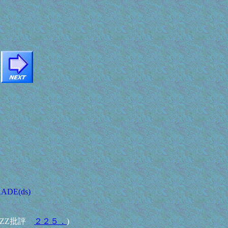
ADE(ds)
AZZ批評
２２５．
)