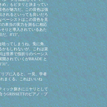
きめ」もピタリと決まってい
音色が魅力だ。この音色は強
出されるといっても良いだろ
なベーシストはこの音色を見
TTの本当の実力を測るに相応
がこっそりと導入されているあた
。8'15″。
は唸ってしまうね。兎に角、
るかもしれないが、これは楽
川は世界で指折りのベーシス
開されていくがBRADE と
31″。
ドリブに入ると、一見、学者
暴れまくる。これはいいね
ティック捌きにニヤリとして
うGRISSETTのピアノ・プ