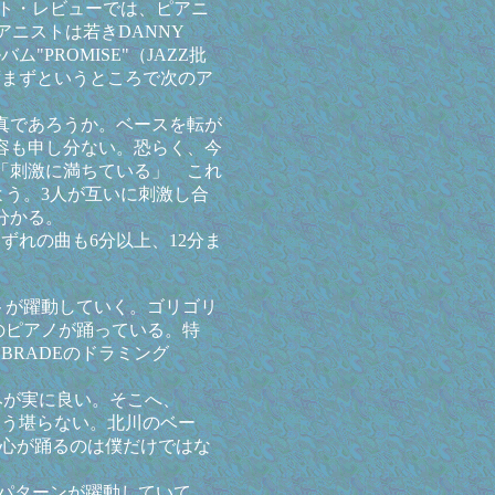
ト・レビューでは、ピアニ
アニストは若きDANNY
ム"PROMISE"（JAZZ批
ずまずというところで次のア
真であろうか。ベースを転が
容も申し分ない。恐らく、今
「刺激に満ちている」 これ
よう。3人が互いに刺激し合
分かる。
ずれの曲も6分以上、12分ま
トが躍動していく。ゴリゴリ
Tのピアノが踊っている。特
BRADEのドラミング
みが実に良い。そこへ、
もう堪らない。北川のベー
ノに心が踊るのは僕だけではな
パターンが躍動していて、