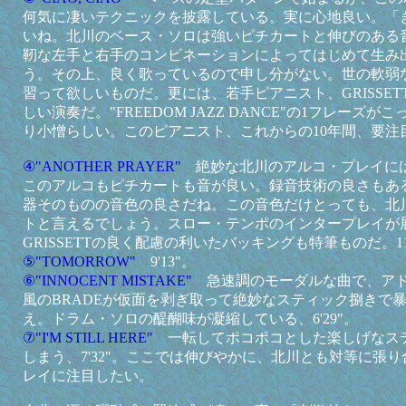
何気に凄いテクニックを披露している。実に心地良い。「
いね。北川のベース・ソロは強いピチカートと伸びのある
靭な左手と右手のコンビネーションによってはじめて生み
う。その上、良く歌っているので申し分がない。世の軟弱
習って欲しいものだ。更には、若手ピアニスト、GRISSE
しい演奏だ。"FREEDOM JAZZ DANCE"の1フレーズ
り小憎らしい。このピアニスト、これからの10年間、要注目だ
④"ANOTHER PRAYER"
絶妙な北川のアルコ・プレイに
このアルコもピチカートも音が良い。録音技術の良さもあ
器そのものの音色の良さだね。この音色だけとっても、北
トと言えるでしょう。スロー・テンポのインタープレイが展
GRISSETTの良く配慮の利いたバッキングも特筆ものだ。11'
⑤"TOMORROW"
9'13″。
⑥"INNOCENT MISTAKE"
急速調のモーダルな曲で、ア
風のBRADEが仮面を剥ぎ取って絶妙なスティック捌きで
え。ドラム・ソロの醍醐味が凝縮している、6'29″。
⑦"I'M STILL HERE"
一転してポコポコとした楽しげなス
しまう、7'32″。ここでは伸びやかに、北川とも対等に張り合
レイに注目したい。