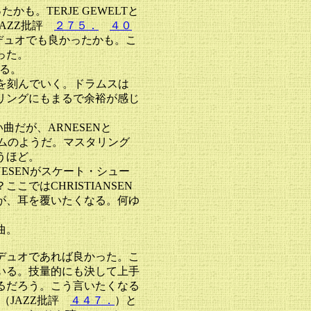
も。TERJE GEWELTと
JAZZ批評
２７５．
４０
のデュオでも良かったかも。こ
った。
る。
を刻んでいく。ドラムスは
リングにもまるで余裕が感じ
曲だが、ARNESENと
バムのようだ。マスタリング
うほど。
ESENがスケート・シュー
ではCHRISTIANSEN
が、耳を覆いたくなる。何ゆ
曲。
デュオであれば良かった。こ
いる。技量的にも決して上手
るだろう。こう言いたくなる
D（JAZZ批評
４４７．
）と