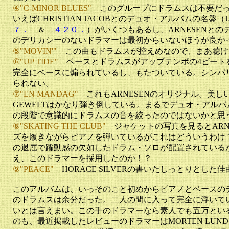
④"C-MINOR BLUES"
このグループにドラムスは不要だったか
いえばCHRISTIAN JACOBとのデュオ・アルバムの名盤（
７．
＆
４２０．
）がいくつもあるし、ARNESENと
のデリカシーのないドラマーは最初からいないほうが良か
⑤"MOVIN'"
この曲もドラムスが控えめなので、まあ聴け
⑥"UP TIDE"
ベースとドラムスがアップテンポの4ビート
完全にベースに煽られているし、もたついている。シンバ
られない。
⑦"EN MANDAG"
これもARNESENのオリジナル。美しい
GEWELTはかなり弾き倒している。まるでデュオ・アル
の段階で意識的にドラムスの音を絞ったのではないかと思
⑧"SKATING THE CLUB"
ジャケットの写真を見るとARN
ズを履きながらピアノを弾いているがこれはどういうわけ？ここ
の退屈で躍動感の欠如したドラム・ソロが配置されている
え、このドラマーを採用したのか！？
⑨"PEACE"
HORACE SILVERの書いたしっとりとした佳
このアルバムは、いっそのこと初めからピアノとベースの
のドラムスは余分だった。二人の間に入って完全に浮いて
いとは言えまい。この手のドラマーなら素人でも五万とい
のも、最近掲載したレビューのドラマーはMORTEN LUN