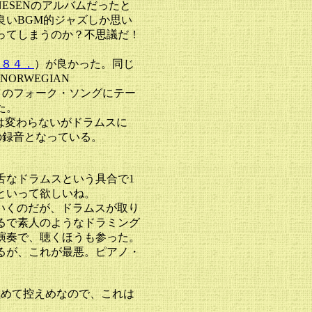
ESENのアルバムだったと
良いBGM的ジャズしか思い
ってしまうのか？不思議だ！
２８４．
）が良かった。同じ
"NORWEGIAN
イのフォーク・ソングにテー
た。
人は変わらないがドラムスに
4年の録音となっている。
舌なドラムスという具合で1
といって欲しいね。
いくのだが、ドラムスが取り
るで素人のようなドラミング
演奏で、聴くほうも参った。
るが、これが最悪。ピアノ・
極めて控えめなので、これは