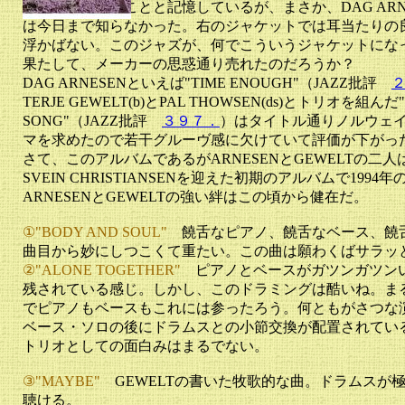
もう何年も前のことと記憶しているが、まさか、DAG ARN
は今日まで知らなかった。右のジャケットでは耳当たりの
浮かばない。このジャズが、何でこういうジャケットにな
果たして、メーカーの思惑通り売れたのだろうか？
DAG ARNESENといえば"TIME ENOUGH"（JAZZ批評
TERJE GEWELT(b)とPAL THOWSEN(ds)とトリオを組んだ
SONG"（JAZZ批評
３９７．
）はタイトル通りノルウェ
マを求めたので若干グルーヴ感に欠けていて評価が下がっ
さて、このアルバムであるがARNESENとGEWELTの二
SVEIN CHRISTIANSENを迎えた初期のアルバムで199
ARNESENとGEWELTの強い絆はこの頃から健在だ。
①"BODY AND SOUL"
饒舌なピアノ、饒舌なベース、饒
曲目から妙にしつこくて重たい。この曲は願わくばサラッ
②"ALONE TOGETHER"
ピアノとベースがガツンガツン
残されている感じ。しかし、このドラミングは酷いね。ま
でピアノもベースもこれには参ったろう。何ともがさつな
ベース・ソロの後にドラムスとの小節交換が配置されてい
トリオとしての面白みはまるでない。
③"MAYBE"
GEWELTの書いた牧歌的な曲。ドラムスが
聴ける。