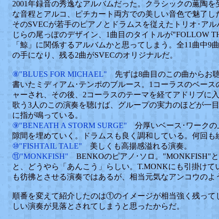
2001年録音の秀逸なアルバムだった。クラシックの薫陶を
な音程とアルコ、ピチカート両方での美しい音色で魅了し
そのSVECが若手のピアノとドラムスを従えたトリオ･ア
じらの尾っぽのデザイン、1曲目のタイトルが"FOLLOW TH
「鯨」に関係するアルバムかと思ってしまう。全11曲中9曲がピ
の手になり、残る2曲がSVECのオリジナルだ。
⑧"BLUES FOR MICHAEL"
先ずは8曲目のこの曲からお聴
書いたミディアム･テンポのブルース。1コーラスのベース
ャーされ、その後、2コーラスのテーマを経てアドリブに
歌う3人のこの演奏を聴けば、グループの実力のほどが一
に指が鳴っている。
⑨"BENEATH A STORM SURGE"
分厚いベース･ワークの
隙間を埋めていく。ドラムスも良く調和している。何回も
⑩"FISHTAIL TALE"
美しくも高揚感溢れる演奏。
⑪"MONKFISH"
BENKOのピアノ･ソロ。"MONKFISH
と、どうやら「あんこう」らしい。T.MONKにも引掛けて
も彷彿とさせる演奏ではあるが、相当元気なアンコウのよ
順番を変えて紹介したのは①のイメージが相当強く残って
しい演奏が見落とされてしまうと思ったからだ。