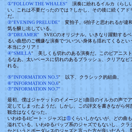
①"FOLLOW THE WHALES"
演奏に紛れるイルカ（らし
い。これは不要だったのでは？しかし、その後に続くアド
だ。
②"EVENING PRELUDE"
変拍子。6拍子と思われるが違
気を醸し出している。
③"DREAMER"
SVECのオリジナル。いきなり躍動する
るい曲想のご機嫌な演奏でついつい身体も揺れてくるとい
本当にクリア！
④"SMILLA
" 美しくも切れのある演奏だ。このピアニス
るなあ。太いベースに切れのあるブラッシュ、クリアなピ
れる。
⑤"INFORMATION NO.5
" 以下、クラシック的組曲。
⑥"INFORMATION NO.6
"
⑦"INFORMATION NO.7"
最初、僕はジャケットのイメージと1曲目のイルカの声で
定してしまったようだ。しかし、この評文を書きながら何
観念はなくなった。
いわゆる4ビート・ジャズは
⑧
くらいしかないが、どの曲
溢れている。いわゆるバップ系のジャズでもないし、クラ
かというとボーダレスのジャズと言った方が良いだろう。