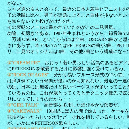
がない。
ジャズ通の友人と会って、最近の日本人若手ピアニストの
子の活躍に比べ、男子が話題に上ること自体が少ないとい
を知らない？と投げかけたのだ。
その翌朝のメールに書かれていたのがこの二見勇気。
勿論、初聴きである。1987年生まれというから、録音時で
「万歳 OSCAR」というからには全曲、OSCARの曲かと思
さにあらず。本アルバムではPETERSONの曲が2曲、PETT
り、二見のオリジナルは3曲、その他3曲という構成になっ
①"CREAM PIE"
おおっ！若い男らしい活気のあるピアノ
にPETERSONを敬愛するだけに影響は強く受けているね。
②"ROCK OF AGES"
分かり易いブルース形式の12小節
は弾き倒すという傾向が強いのかも知れない。最近の一連
のは、日本には無名だけど良いベーシストが多いってこと
ているものね。これが歳とってくるとテクニック優先で弦
りになってしまうのだから・・・。
③"GIRL TALK"
高音部を多用した煌びやかな演奏だ。
④"CAKEWALK"
19世紀に黒人の間で始まった、ケーキ
競技があったらしいのだけど、それを指しているらしい。
が、いかにもPETERSON派らしい。