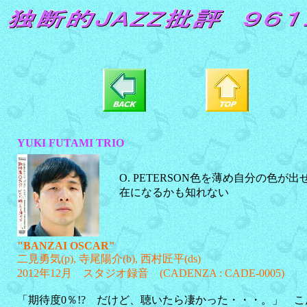
YUKI FUTAMI TRIO
O. PETERSON色を薄め自分の色
在になるかも知れない
"BANZAI OSCAR"
二見勇気(p), 寺尾陽介(b), 西村匠平(ds)
2012年12月 スタジオ録音 (CADENZA : CADE-0005)
「期待度0％!? だけど、聴いたら凄かった・・・。」 