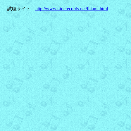
試聴サイト：
http://www.t-tocrecords.net/futami.html
.