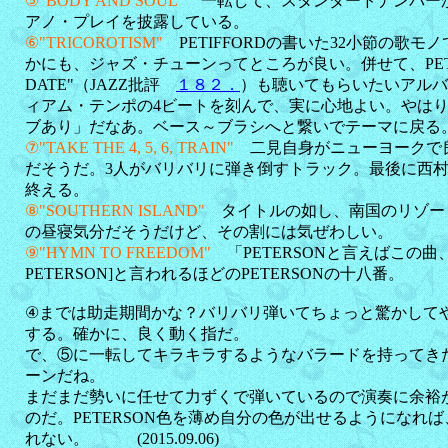
⑤"BODY AND SOUL"
一転して、スタンダードナンバー
アノ・プレイを披露している。
⑥"TRICOROTISM"
PETIFFORDの書いた32小節の歌
かにも、ジャズ・チューンってところが良い。併せて、PETER 
DATE"（JAZZ批評
１８２．
）も聴いてもらいたいアルバ
ィアム・テンポの4ビートを刻んで、実に心地よい。やは
ブあり」だなあ。ベース～ブラシへと繋いでテーマに戻る
⑦"TAKE THE 4, 5, 6, TRAIN"
二見自身がニューヨークで
だそうだ。3人がバリバリに弾き倒すトラック。最後に西
終える。
⑧"SOUTHERN ISLAND"
タイトルの如し、南国のリゾー
の昼寝気分だそうだけど、その割には気ぜわしい。
⑨"HYMN TO FREEDOM"
「PETERSONと言えばこの曲
PETERSON]と言われるほどのPETERSONの十八番。
④までは助走期間かな？バリバリ弾いてちょっと驚かして
する。確かに、良く動く指だ。
で、⑤に一転してキラキラするようなバラードを持ってきた。
ーンだね。
まだまだ勢いに任せて力ずくで弾いているので演奏に余裕
のだ。PETERSON色を薄め自分の色が出せるようになれ
れない。 (2015.09.06)